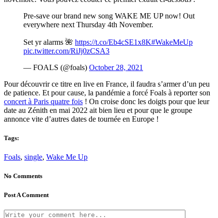
Pre-save our brand new song WAKE ME UP now! Out
everywhere next Thursday 4th November.
Set yr alarms 🌺
https://t.co/Eb4cSE1x8K
#WakeMeUp
pic.twitter.com/RiJj0zCSA3
— FOALS (@foals)
October 28, 2021
Pour découvrir ce titre en live en France, il faudra s’armer d’un peu
de patience. Et pour cause, la pandémie a forcé Foals à reporter son
concert à Paris quatre fois
! On croise donc les doigts pour que leur
date au Zénith en mai 2022 ait bien lieu et pour que le groupe
annonce vite d’autres dates de tournée en Europe !
Tags:
Foals
,
single
,
Wake Me Up
No Comments
Post A Comment