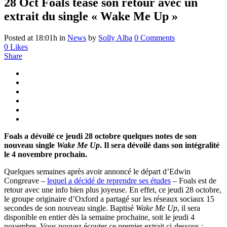
28 Oct
Foals tease son retour avec un
extrait du single « Wake Me Up »
Posted at 18:01h
in
News
by
Solly Alba
0 Comments
0
Likes
Share
Foals a dévoilé ce jeudi 28 octobre quelques notes de son
nouveau single
Wake Me Up
. Il sera dévoilé dans son intégralité
le 4 novembre prochain.
Quelques semaines après avoir annoncé le départ d’Edwin
Congreave –
lequel a décidé de reprendre ses études
– Foals est de
retour avec une info bien plus joyeuse. En effet, ce jeudi 28 octobre,
le groupe originaire d’Oxford a partagé sur les réseaux sociaux 15
secondes de son nouveau single. Baptisé
Wake Me Up
, il sera
disponible en entier dès la semaine prochaine, soit le jeudi 4
novembre. Vous pouvez écouter ce premier extrait ci-dessous :