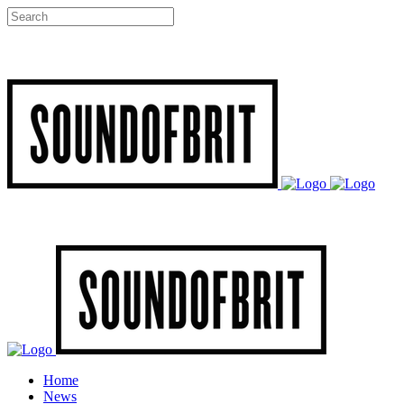
Home
News