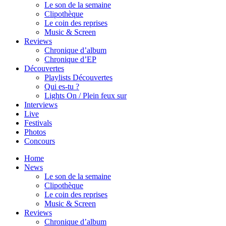
Le son de la semaine
Clipothèque
Le coin des reprises
Music & Screen
Reviews
Chronique d’album
Chronique d’EP
Découvertes
Playlists Découvertes
Qui es-tu ?
Lights On / Plein feux sur
Interviews
Live
Festivals
Photos
Concours
Home
News
Le son de la semaine
Clipothèque
Le coin des reprises
Music & Screen
Reviews
Chronique d’album