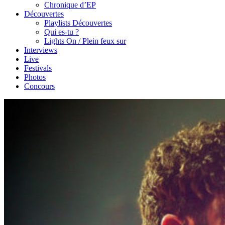
Chronique d’EP
Découvertes
Playlists Découvertes
Qui es-tu ?
Lights On / Plein feux sur
Interviews
Live
Festivals
Photos
Concours