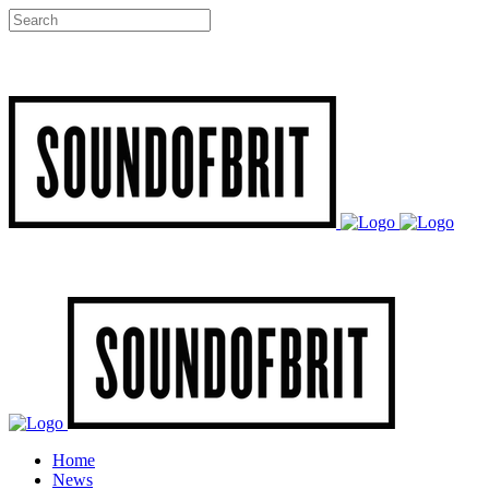
Home
News