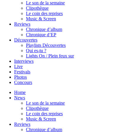
Le son de la semaine
Clipothèque
Le coin des reprises
Music & Screen
Reviews
Chronique d’album
Chronique d’EP
Découvertes
Playlists Découvertes
Qui es-tu ?
Lights On / Plein feux sur
Interviews
Live
Festivals
Photos
Concours
Home
News
Le son de la semaine
Clipothèque
Le coin des reprises
Music & Screen
Reviews
Chronique d’album