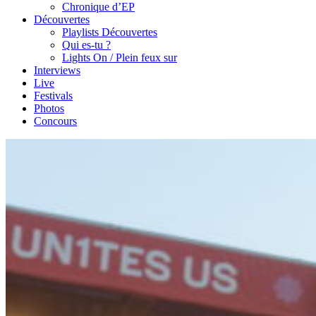
Chronique d’EP
Découvertes
Playlists Découvertes
Qui es-tu ?
Lights On / Plein feux sur
Interviews
Live
Festivals
Photos
Concours