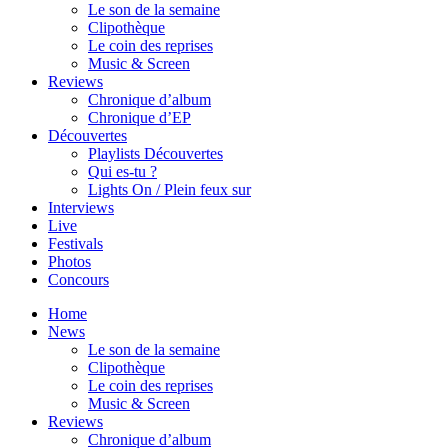
Le son de la semaine
Clipothèque
Le coin des reprises
Music & Screen
Reviews
Chronique d’album
Chronique d’EP
Découvertes
Playlists Découvertes
Qui es-tu ?
Lights On / Plein feux sur
Interviews
Live
Festivals
Photos
Concours
Home
News
Le son de la semaine
Clipothèque
Le coin des reprises
Music & Screen
Reviews
Chronique d’album