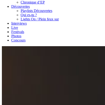
Chronique d’EP
Découvertes
Playlists Découvertes
Qui es-tu ?
Lights On / Plein feux sur
Interviews
Live
Festivals
Photos
Concours