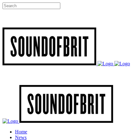
Home
News