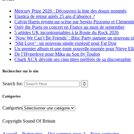
Mercury Prize 2026 : Découvrez la liste des douze nommés
Elastica de retour après 25 ans d’absence ?
Calvin Harris rejoint sur scène par Sergio Pizzorno et Clement
Only the Poets en concert en France au mois de septembre
5 artistes UK incontournables à la Route du Rock 2026
‘Now We Can’t Be Friends’ : Bloc Party partage un nouveau sin
‘Shit Love’ : un nouveau single explosif pour Fat Dog
Un premier album et une toute nouvelle tournée pour Nieve Ell
De l’Hyperlove pour Mika au Son by Toulon
Charli XCX dévoile ses cinq titres préférés de sa discographie
Rechercher sur le site
Search for:
Catégories
Catégories
Copyright Sound Of Britain
Accueil
Partenaires
Qui sommes-nous ?
Nous contacter