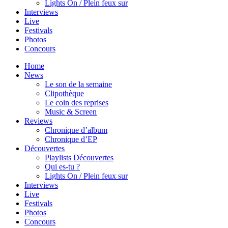
Lights On / Plein feux sur
Interviews
Live
Festivals
Photos
Concours
Home
News
Le son de la semaine
Clipothèque
Le coin des reprises
Music & Screen
Reviews
Chronique d’album
Chronique d’EP
Découvertes
Playlists Découvertes
Qui es-tu ?
Lights On / Plein feux sur
Interviews
Live
Festivals
Photos
Concours