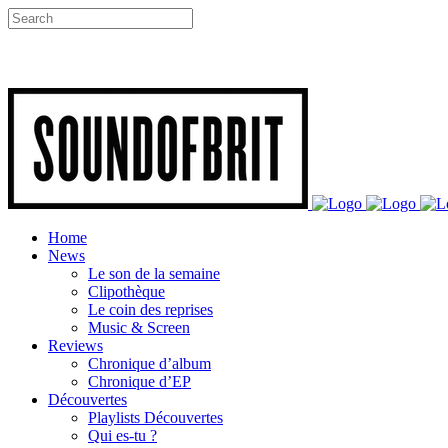
Home
News
Le son de la semaine
Clipothèque
Le coin des reprises
Music & Screen
Reviews
Chronique d’album
Chronique d’EP
Découvertes
Playlists Découvertes
Qui es-tu ?