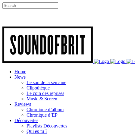
Home
News
Le son de la semaine
Clipothèque
Le coin des reprises
Music & Screen
Reviews
Chronique d’album
Chronique d’EP
Découvertes
Playlists Découvertes
Qui es-tu ?