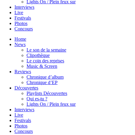
Lights On / Plein feux sur
Interviews
Live
Festivals
Photos
Concours
Home
News
Le son de la semaine
Clipothèque
Le coin des reprises
Music & Screen
Reviews
Chronique d’album
Chronique d’EP
Découvertes
Playlists Découvertes
Qui es-tu ?
Lights On / Plein feux sur
Interviews
Live
Festivals
Photos
Concours