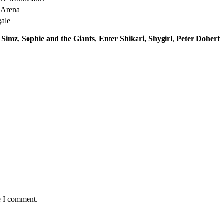
 Arena
gale
e Simz
,
Sophie and the Giants
,
Enter Shikari, Shygirl
,
Peter Dohert
e I comment.