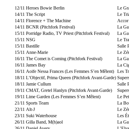
12/11
Heroes Bowie Berlin
Le Gr
14/11
The Script
Le Tr
14/11
Florence + The Machine
Accor
14/11
BCNR (Pitchfork Festival)
La Gai
15/11
Porridge Radio, TV Priest (Pitchfork Festival)
La Gai
15/11
NSG
Le Tr
15/11
Bastille
Salle 
15/11
Anne-Marie
Le Zé
16/11
The Comet is Coming (Pitchfork Festival)
La Gai
16/11
James Bay
La Ci
16/11
Aoife Nessa Frances (Les Femmes S’en Mêlent)
Les Tr
18/11
L’Objectif, Prima Queen (Pitchfork Avant-Garde)
Super
18/11
Jamie Cullum
Salle 
19/11
CMAT, Gretel Hanlyn (Pitchfork Avant-Garde)
Supers
19/11
Lime Garden (Les Femmes S’en Mêlent)
Le Pet
21/11
Sports Team
La Bo
22/11
Alt-J
Le Zé
23/11
Suki Waterhouse
Les Ét
26/11
Gilla Band, M(h)aol
La Gai
26/11
Daniel Avery
L’Ely