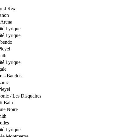
and Rex
ianon
 Arena
té Lyrique
té Lyrique
abendo
Pleyel
nith
té Lyrique
gale
ois Baudets
sonic
Pleyel
onic / Les Disquaires
it Bain
ule Noire
nith
oiles
té Lyrique
sée Montmartre