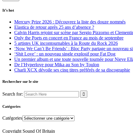
It’s hot
Mercury Prize 2026 : Découvrez la liste des douze nommés
Elastica de retour après 25 ans d’absence ?
Calvin Harris rejoint sur scène par Sergio Pizzorno et Clement
Only the Poets en concert en France au mois de septembre
5 artistes UK incontournables à la Route du Rock 2026
‘Now We Can’t Be Friends’ : Bloc Party partage un nouveau sin
‘Shit Love’ : un nouveau single explosif pour Fat Dog
Un premier album et une toute nouvelle tournée pour Nieve Ell
De l’Hyperlove pour Mika au Son by Toulon
Charli XCX dévoile ses cinq titres préférés de sa discographie
Rechercher sur le site
Search for:
Catégories
Catégories
Copyright Sound Of Britain