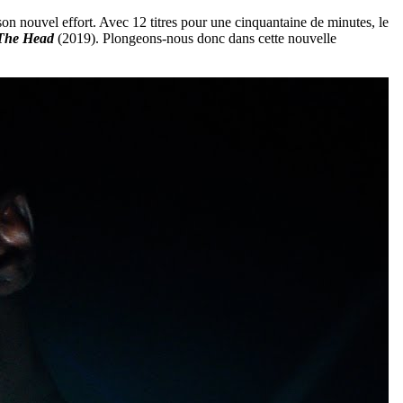
son nouvel effort. Avec 12 titres pour une cinquantaine de minutes, le
 The Head
(2019). Plongeons-nous donc dans cette nouvelle