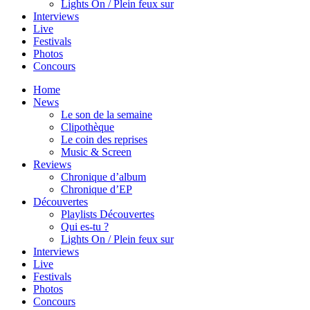
Lights On / Plein feux sur
Interviews
Live
Festivals
Photos
Concours
Home
News
Le son de la semaine
Clipothèque
Le coin des reprises
Music & Screen
Reviews
Chronique d’album
Chronique d’EP
Découvertes
Playlists Découvertes
Qui es-tu ?
Lights On / Plein feux sur
Interviews
Live
Festivals
Photos
Concours