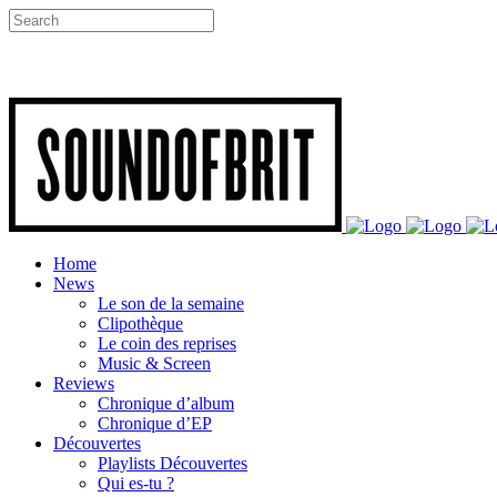
Home
News
Le son de la semaine
Clipothèque
Le coin des reprises
Music & Screen
Reviews
Chronique d’album
Chronique d’EP
Découvertes
Playlists Découvertes
Qui es-tu ?