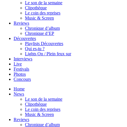
Le son de la semaine
Clipothèque
Le coin des reprises
Music & Screen
Reviews
Chronique d’album
Chronique d’EP
Découvertes
Playlists Découvertes
Qui es-tu ?
Lights On / Plein feux sur
Interviews
Live
Festivals
Photos
Concours
Home
News
Le son de la semaine
Clipothèque
Le coin des reprises
Music & Screen
Reviews
Chronique d’album