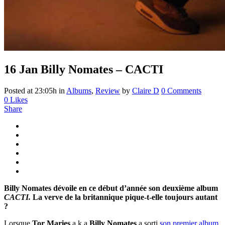
16 Jan
Billy Nomates – CACTI
Posted at 23:05h
in
Albums
,
Review
by
Claire D
0 Comments
0
Likes
Share
Billy Nomates dévoile en ce début d’année son deuxième album
CACTI.
La verve de la britannique pique-t-elle toujours autant
?
Lorsque
Tor Maries
a.k.a
Billy Nomates
a sorti
son premier album