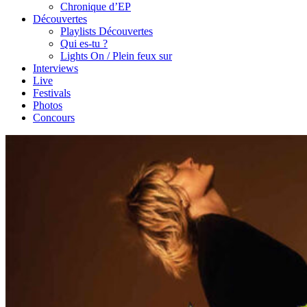
Chronique d’EP
Découvertes
Playlists Découvertes
Qui es-tu ?
Lights On / Plein feux sur
Interviews
Live
Festivals
Photos
Concours