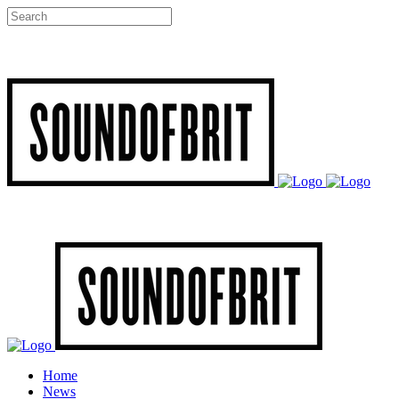
Home
News