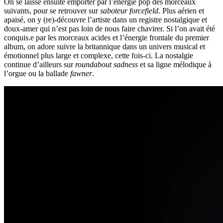
On se laisse ensuite emporter par l’énergie pop des morceaux
suivants, pour se retrouver sur
saboteur forcefield
. Plus aérien et
apaisé, on y (re)-découvre l’artiste dans un registre nostalgique et
doux-amer qui n’est pas loin de nous faire chavirer. Si l’on avait été
conquis.e par les morceaux acides et l’énergie frontale du premier
album, on adore suivre la britannique dans un univers musical et
émotionnel plus large et complexe, cette fois-ci. La nostalgie
continue d’ailleurs sur
roundabout sadness
et sa ligne mélodique à
l’orgue ou la ballade
fawner
.