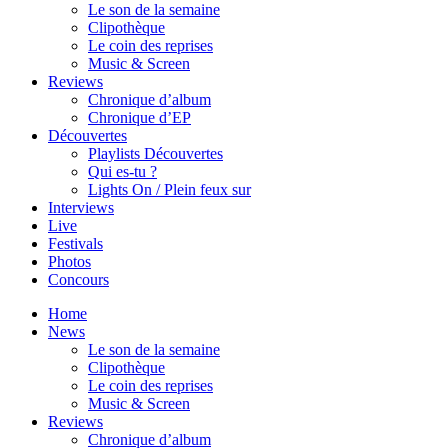
Le son de la semaine
Clipothèque
Le coin des reprises
Music & Screen
Reviews
Chronique d’album
Chronique d’EP
Découvertes
Playlists Découvertes
Qui es-tu ?
Lights On / Plein feux sur
Interviews
Live
Festivals
Photos
Concours
Home
News
Le son de la semaine
Clipothèque
Le coin des reprises
Music & Screen
Reviews
Chronique d’album