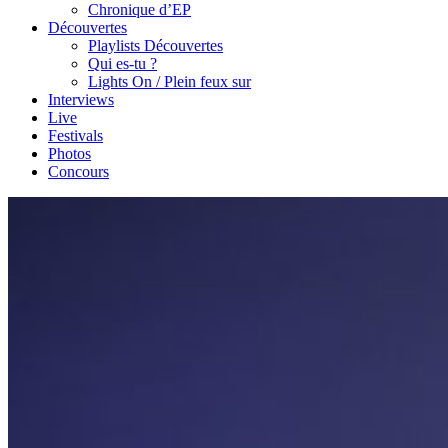
Chronique d’EP
Découvertes
Playlists Découvertes
Qui es-tu ?
Lights On / Plein feux sur
Interviews
Live
Festivals
Photos
Concours