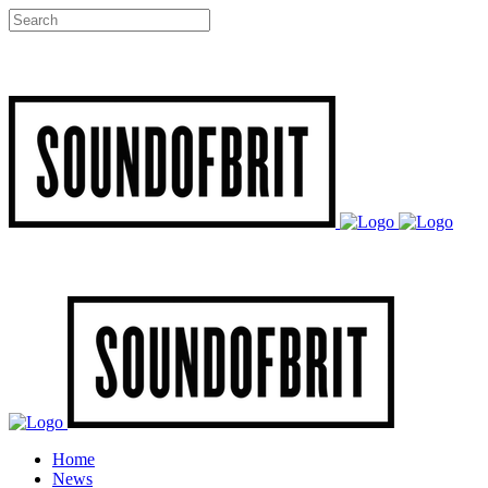
Home
News