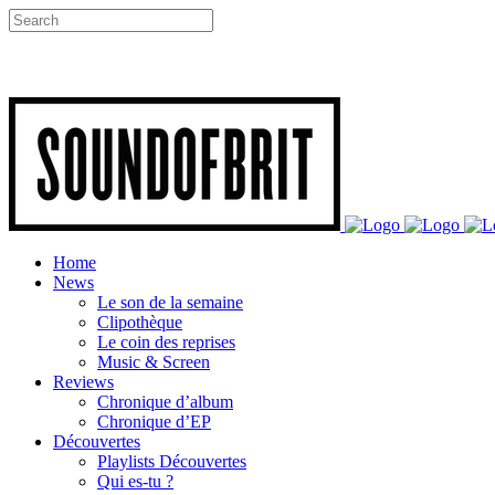
Home
News
Le son de la semaine
Clipothèque
Le coin des reprises
Music & Screen
Reviews
Chronique d’album
Chronique d’EP
Découvertes
Playlists Découvertes
Qui es-tu ?