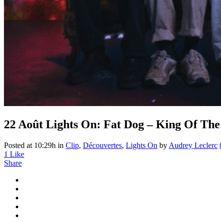
22 Août
Lights On: Fat Dog – King Of The
Posted at 10:29h
in
Clip
,
Découvertes
,
Lights On
by
Audrey Leclerc
1
Like
Share