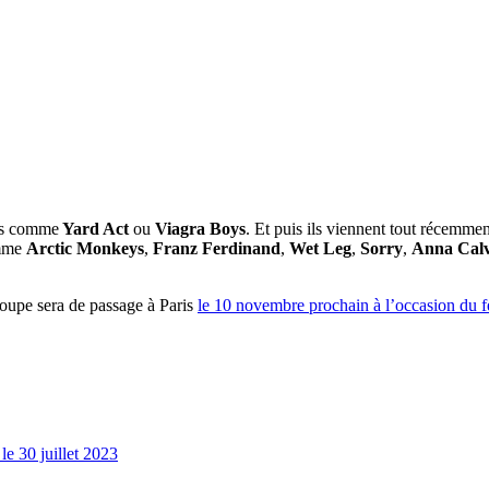
pes comme
Yard Act
ou
Viagra Boys
. Et puis ils viennent tout récemme
omme
Arctic Monkeys
,
Franz Ferdinand
,
Wet Leg
,
Sorry
,
Anna Calv
roupe sera de passage à Paris
le 10 novembre prochain à l’occasion du fe
e 30 juillet 2023