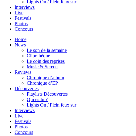
Lights On / Plein feux sur
Interviews
Live
Festivals
Photos
Concours
Home
News
Le son de la semaine
Clipothèque
Le coin des reprises
Music & Screen
Reviews
Chronique d’album
Chronique d’EP
Découvertes
Playlists Découvertes
Qui es-tu ?
Lights On / Plein feux sur
Interviews
Live
Festivals
Photos
Concours