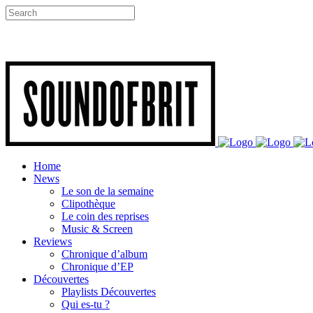
Home
News
Le son de la semaine
Clipothèque
Le coin des reprises
Music & Screen
Reviews
Chronique d’album
Chronique d’EP
Découvertes
Playlists Découvertes
Qui es-tu ?