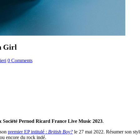
h Girl
ieri
0 Comments
rix Société Pernod Ricard France Live Music 2023
.
 son
premier EP intitulé :
British Boy?
le 27 mai 2022. Résumer son style 
ou encore du rock indé.