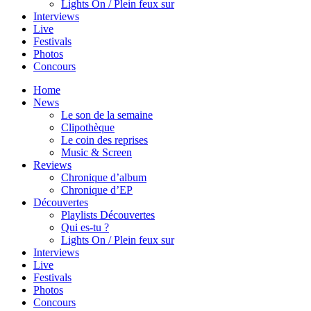
Lights On / Plein feux sur
Interviews
Live
Festivals
Photos
Concours
Home
News
Le son de la semaine
Clipothèque
Le coin des reprises
Music & Screen
Reviews
Chronique d’album
Chronique d’EP
Découvertes
Playlists Découvertes
Qui es-tu ?
Lights On / Plein feux sur
Interviews
Live
Festivals
Photos
Concours