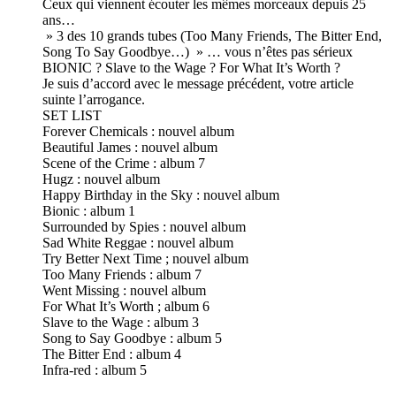
Ceux qui viennent écouter les mêmes morceaux depuis 25
ans…
» 3 des 10 grands tubes (Too Many Friends, The Bitter End,
Song To Say Goodbye…) » … vous n’êtes pas sérieux
BIONIC ? Slave to the Wage ? For What It’s Worth ?
Je suis d’accord avec le message précédent, votre article
suinte l’arrogance.
SET LIST
Forever Chemicals : nouvel album
Beautiful James : nouvel album
Scene of the Crime : album 7
Hugz : nouvel album
Happy Birthday in the Sky : nouvel album
Bionic : album 1
Surrounded by Spies : nouvel album
Sad White Reggae : nouvel album
Try Better Next Time ; nouvel album
Too Many Friends : album 7
Went Missing : nouvel album
For What It’s Worth ; album 6
Slave to the Wage : album 3
Song to Say Goodbye : album 5
The Bitter End : album 4
Infra-red : album 5