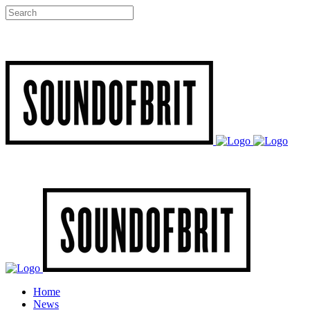
Home
News