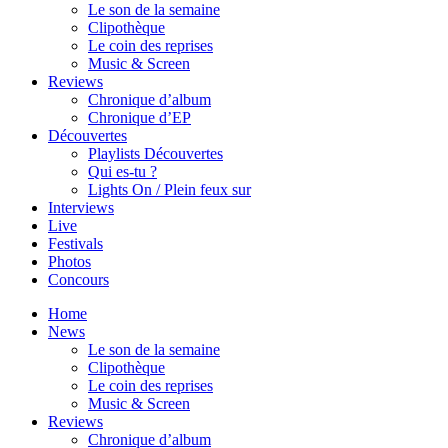
Le son de la semaine
Clipothèque
Le coin des reprises
Music & Screen
Reviews
Chronique d’album
Chronique d’EP
Découvertes
Playlists Découvertes
Qui es-tu ?
Lights On / Plein feux sur
Interviews
Live
Festivals
Photos
Concours
Home
News
Le son de la semaine
Clipothèque
Le coin des reprises
Music & Screen
Reviews
Chronique d’album