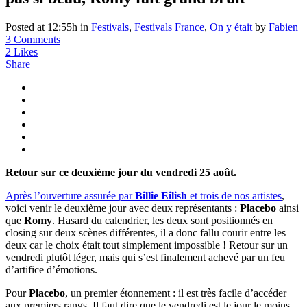
Posted at 12:55h
in
Festivals
,
Festivals France
,
On y était
by
Fabien
3 Comments
2
Likes
Share
Retour sur ce deuxième jour du vendredi 25 août.
Après l’ouverture assurée par
Billie Eilish
et trois de nos artistes
,
voici venir le deuxième jour avec deux représentants :
Placebo
ainsi
que
Romy
. Hasard du calendrier, les deux sont positionnés en
closing sur deux scènes différentes, il a donc fallu courir entre les
deux car le choix était tout simplement impossible ! Retour sur un
vendredi plutôt léger, mais qui s’est finalement achevé par un feu
d’artifice d’émotions.
Pour
Placebo
, un premier étonnement : il est très facile d’accéder
aux premiers rangs. Il faut dire que le vendredi est le jour le moins