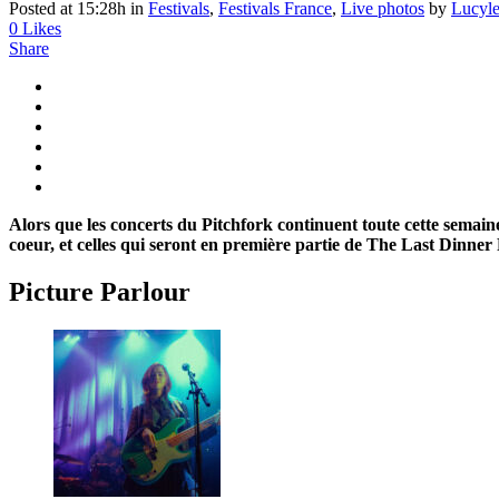
Posted at 15:28h
in
Festivals
,
Festivals France
,
Live photos
by
Lucyle
0
Likes
Share
Alors que les concerts du Pitchfork continuent toute cette semain
coeur, et celles qui seront en première partie de The Last Dinner
Picture Parlour