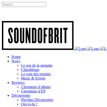
Home
News
Le son de la semaine
Clipothèque
Le coin des reprises
Music & Screen
Reviews
Chronique d’album
Chronique d’EP
Découvertes
Playlists Découvertes
Qui es-tu ?