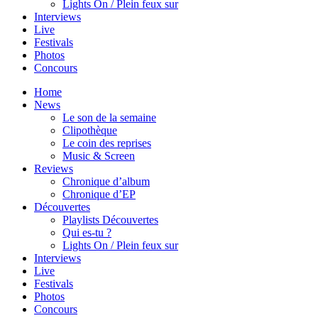
Lights On / Plein feux sur
Interviews
Live
Festivals
Photos
Concours
Home
News
Le son de la semaine
Clipothèque
Le coin des reprises
Music & Screen
Reviews
Chronique d’album
Chronique d’EP
Découvertes
Playlists Découvertes
Qui es-tu ?
Lights On / Plein feux sur
Interviews
Live
Festivals
Photos
Concours