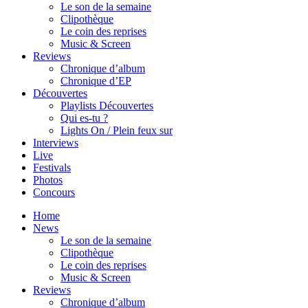
Le son de la semaine
Clipothèque
Le coin des reprises
Music & Screen
Reviews
Chronique d’album
Chronique d’EP
Découvertes
Playlists Découvertes
Qui es-tu ?
Lights On / Plein feux sur
Interviews
Live
Festivals
Photos
Concours
Home
News
Le son de la semaine
Clipothèque
Le coin des reprises
Music & Screen
Reviews
Chronique d’album