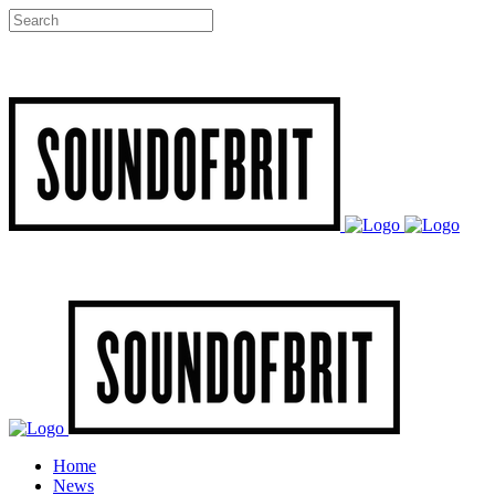
Home
News