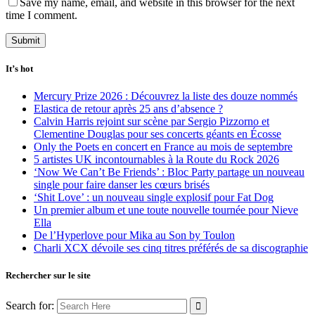
Save my name, email, and website in this browser for the next
time I comment.
It’s hot
Mercury Prize 2026 : Découvrez la liste des douze nommés
Elastica de retour après 25 ans d’absence ?
Calvin Harris rejoint sur scène par Sergio Pizzorno et
Clementine Douglas pour ses concerts géants en Écosse
Only the Poets en concert en France au mois de septembre
5 artistes UK incontournables à la Route du Rock 2026
‘Now We Can’t Be Friends’ : Bloc Party partage un nouveau
single pour faire danser les cœurs brisés
‘Shit Love’ : un nouveau single explosif pour Fat Dog
Un premier album et une toute nouvelle tournée pour Nieve
Ella
De l’Hyperlove pour Mika au Son by Toulon
Charli XCX dévoile ses cinq titres préférés de sa discographie
Rechercher sur le site
Search for: