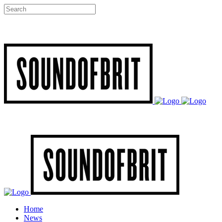
Home
News