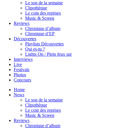
Le son de la semaine
Clipothèque
Le coin des reprises
Music & Screen
Reviews
Chronique d’album
Chronique d’EP
Découvertes
Playlists Découvertes
Qui es-tu ?
Lights On / Plein feux sur
Interviews
Live
Festivals
Photos
Concours
Home
News
Le son de la semaine
Clipothèque
Le coin des reprises
Music & Screen
Reviews
Chronique d’album