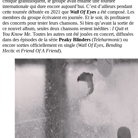
critique grandiloquent, le groupe avait entamé une tournée
internationale qui dure encore aujourd’hui. C’est d’ailleurs pendant
cette tournée débutée en 2021 que
Wall Of Eyes
a été composé. Les
membres du groupe écrivaient en journée. Et le soir, ils profitaient
des concerts pour tester leurs chansons. Si bien qu’avant la sortie de
ce nouvel album, seules deux chansons restent inédites :
I Quit
et
You Know Me
. Toutes les autres ont été jouées en concert, diffusées
dans des épisodes de la série
Peaky Blinders
(
Teleharmonic
) ou
encore sorties officiellement en single (
Wall Of Eyes
,
Bending
Hectic
et
Friend Of A Friend
).