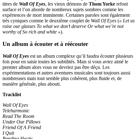
titres de
Wall Of Eyes
, les vieux démons de
Thom Yorke
refont
surface et l’on aborde de nombreux sujets sombres comme les
expériences de mort imminente. Certaines paroles sont également
très cyniques comme le deuxième couplet de
Wall Of Eyes
(
« Let us
raise our glasses To what we don’t deserve Or what we’re not
worthy of So rich and white »
).
Un album à écouter et à réécouter
Wall Of Eyes
est un album complexe qu’il faudra écouter plusieurs
fois pour en saisir toutes les subtilités. Mais si vous aviez aimé le
premier album alors vous ne devriez pas être déçu. Les
expérimentations et autres aventures musicales sont toujours aussi
nombreuses mais tout semble plus cohérent, plus fluide et, de
manière générale, plus abouti.
Tracklist
Wall Of Eyes
Teleharmonic
Read The Room
Under Our Pillows
Friend Of A Friend
I Quit
Bending Hectic