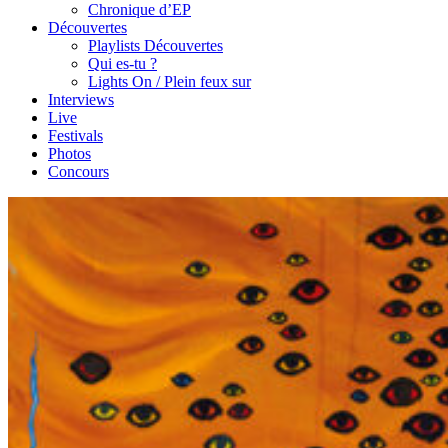
Chronique d’EP
Découvertes
Playlists Découvertes
Qui es-tu ?
Lights On / Plein feux sur
Interviews
Live
Festivals
Photos
Concours