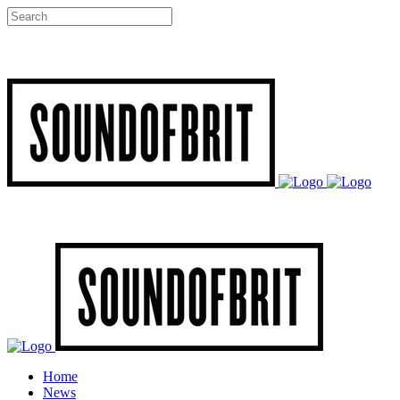
Home
News