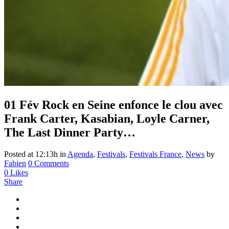
01 Fév
Rock en Seine enfonce le clou avec
Frank Carter, Kasabian, Loyle Carner,
The Last Dinner Party…
Posted at 12:13h
in
Agenda
,
Festivals
,
Festivals France
,
News
by
Fabien
0 Comments
0
Likes
Share