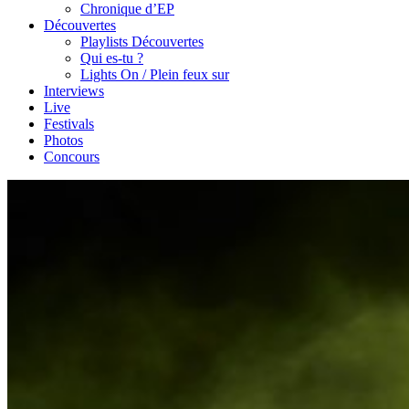
Chronique d’EP
Découvertes
Playlists Découvertes
Qui es-tu ?
Lights On / Plein feux sur
Interviews
Live
Festivals
Photos
Concours