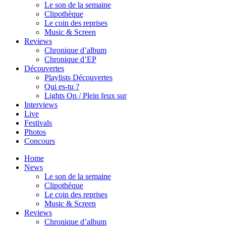
Le son de la semaine
Clipothèque
Le coin des reprises
Music & Screen
Reviews
Chronique d’album
Chronique d’EP
Découvertes
Playlists Découvertes
Qui es-tu ?
Lights On / Plein feux sur
Interviews
Live
Festivals
Photos
Concours
Home
News
Le son de la semaine
Clipothèque
Le coin des reprises
Music & Screen
Reviews
Chronique d’album