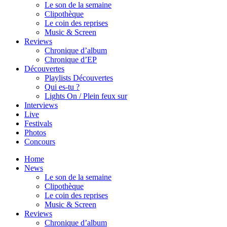
Le son de la semaine
Clipothèque
Le coin des reprises
Music & Screen
Reviews
Chronique d’album
Chronique d’EP
Découvertes
Playlists Découvertes
Qui es-tu ?
Lights On / Plein feux sur
Interviews
Live
Festivals
Photos
Concours
Home
News
Le son de la semaine
Clipothèque
Le coin des reprises
Music & Screen
Reviews
Chronique d’album