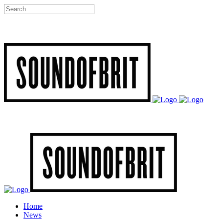
Home
News