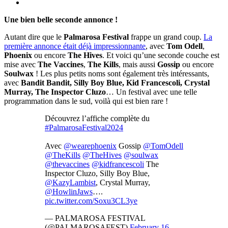
Une bien belle seconde annonce !
Autant dire que le
Palmarosa Festival
frappe un grand coup.
La
première annonce était déjà impressionnante
, avec
Tom Odell
,
Phoenix
ou encore
The Hives
. Et voici qu’une seconde couche est
mise avec
The Vaccines
,
The Kills
, mais aussi
Gossip
ou encore
Soulwax
! Les plus petits noms sont également très intéressants,
avec
Bandit Bandit, Silly Boy Blue, Kid Francescoli, Crystal
Murray, The Inspector Cluzo
… Un festival avec une telle
programmation dans le sud, voilà qui est bien rare !
Découvrez l’affiche complète du
#PalmarosaFestival2024
Avec
@wearephoenix
Gossip
@TomOdell
@TheKills
@TheHives
@soulwax
@thevaccines
@kidfrancescoli
The
Inspector Cluzo, Silly Boy Blue,
@KazyLambist
, Crystal Murray,
@HowlinJaws
….
pic.twitter.com/Soxu3CL3ye
— PALMAROSA FESTIVAL
(@PALMAROSAFEST)
February 16,