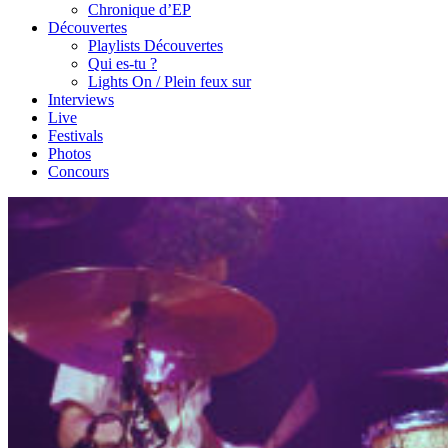
Chronique d’EP
Découvertes
Playlists Découvertes
Qui es-tu ?
Lights On / Plein feux sur
Interviews
Live
Festivals
Photos
Concours