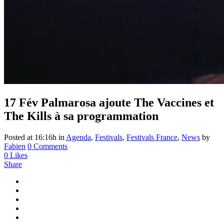
17 Fév
Palmarosa ajoute The Vaccines et
The Kills à sa programmation
Posted at 16:16h
in
Agenda
,
Festivals
,
Festivals France
,
News
by
Fabien
0 Comments
0
Likes
Share