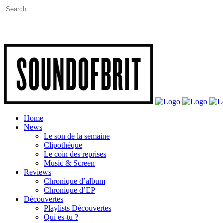
Home
News
Le son de la semaine
Clipothèque
Le coin des reprises
Music & Screen
Reviews
Chronique d’album
Chronique d’EP
Découvertes
Playlists Découvertes
Qui es-tu ?