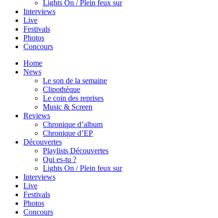
Lights On / Plein feux sur
Interviews
Live
Festivals
Photos
Concours
Home
News
Le son de la semaine
Clipothèque
Le coin des reprises
Music & Screen
Reviews
Chronique d’album
Chronique d’EP
Découvertes
Playlists Découvertes
Qui es-tu ?
Lights On / Plein feux sur
Interviews
Live
Festivals
Photos
Concours