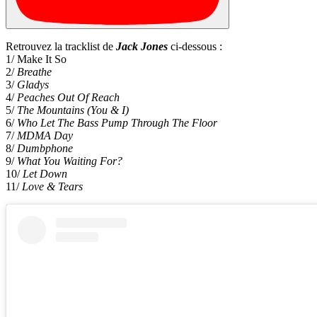
Retrouvez la tracklist de
Jack Jones
ci-dessous :
1/ Make It So
2/
Breathe
3/
Gladys
4/
Peaches Out Of Reach
5/
The Mountains (You & I)
6/
Who Let The Bass Pump Through The Floor
7/
MDMA Day
8/
Dumbphone
9/
What You Waiting For?
10/
Let Down
11/
Love & Tears