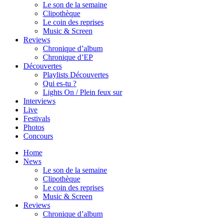
Le son de la semaine
Clipothèque
Le coin des reprises
Music & Screen
Reviews
Chronique d’album
Chronique d’EP
Découvertes
Playlists Découvertes
Qui es-tu ?
Lights On / Plein feux sur
Interviews
Live
Festivals
Photos
Concours
Home
News
Le son de la semaine
Clipothèque
Le coin des reprises
Music & Screen
Reviews
Chronique d’album