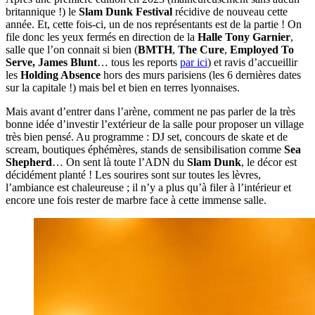
britannique !) le
Slam Dunk Festival
récidive de nouveau cette
année. Et, cette fois-ci, un de nos représentants est de la partie ! On
file donc les yeux fermés en direction de la
Halle Tony Garnier
,
salle que l’on connait si bien (
BMTH
,
The Cure
,
Employed To
Serve, James Blunt
… tous les reports
par ici
) et ravis d’accueillir
les
Holding Absence
hors des murs parisiens (les 6 dernières dates
sur la capitale !) mais bel et bien en terres lyonnaises.
Mais avant d’entrer dans l’arène, comment ne pas parler de la très
bonne idée d’investir l’extérieur de la salle pour proposer un village
très bien pensé. Au programme : DJ set, concours de skate et de
scream, boutiques éphémères, stands de sensibilisation comme
Sea
Shepherd
… On sent là toute l’ADN du
Slam Dunk
, le décor est
décidément planté ! Les sourires sont sur toutes les lèvres,
l’ambiance est chaleureuse ; il n’y a plus qu’à filer à l’intérieur et
encore une fois rester de marbre face à cette immense salle.