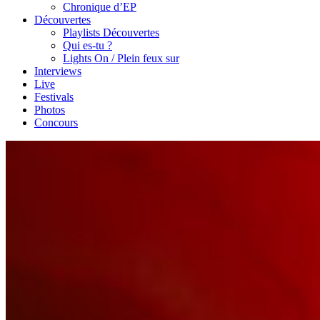
Chronique d’EP
Découvertes
Playlists Découvertes
Qui es-tu ?
Lights On / Plein feux sur
Interviews
Live
Festivals
Photos
Concours