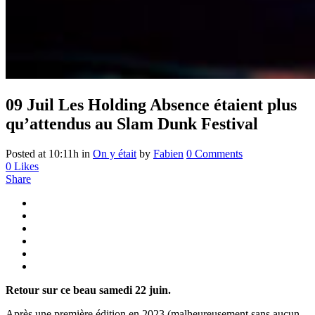
09 Juil
Les Holding Absence étaient plus
qu’attendus au Slam Dunk Festival
Posted at 10:11h
in
On y était
by
Fabien
0 Comments
0
Likes
Share
Retour sur ce beau samedi 22 juin.
Après une première édition en 2023 (malheureusement sans aucun