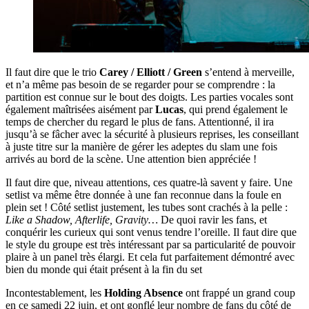
Il faut dire que le trio
Carey / Elliott / Green
s’entend à merveille,
et n’a même pas besoin de se regarder pour se comprendre : la
partition est connue sur le bout des doigts. Les parties vocales sont
également maîtrisées aisément par
Lucas
, qui prend également le
temps de chercher du regard le plus de fans. Attentionné, il ira
jusqu’à se fâcher avec la sécurité à plusieurs reprises, les conseillant
à juste titre sur la manière de gérer les adeptes du slam une fois
arrivés au bord de la scène. Une attention bien appréciée !
Il faut dire que, niveau attentions, ces quatre-là savent y faire. Une
setlist va même être donnée à une fan reconnue dans la foule en
plein set ! Côté setlist justement, les tubes sont crachés à la pelle :
Like a Shadow, Afterlife, Gravity…
De quoi ravir les fans, et
conquérir les curieux qui sont venus tendre l’oreille. Il faut dire que
le style du groupe est très intéressant par sa particularité de pouvoir
plaire à un panel très élargi. Et cela fut parfaitement démontré avec
bien du monde qui était présent à la fin du set
Incontestablement, les
Holding Absence
ont frappé un grand coup
en ce samedi 22 juin, et ont gonflé leur nombre de fans du côté de