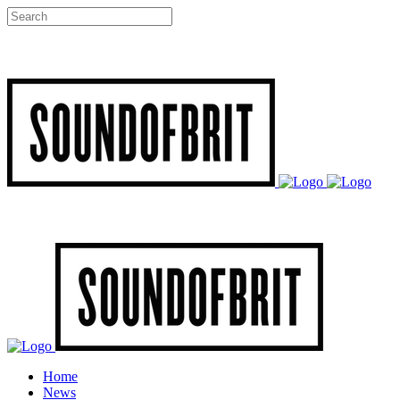
Home
News