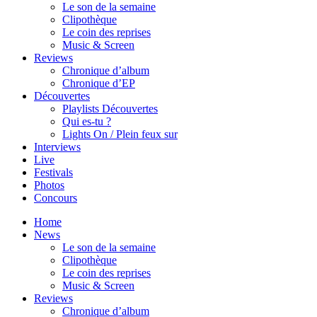
Le son de la semaine
Clipothèque
Le coin des reprises
Music & Screen
Reviews
Chronique d’album
Chronique d’EP
Découvertes
Playlists Découvertes
Qui es-tu ?
Lights On / Plein feux sur
Interviews
Live
Festivals
Photos
Concours
Home
News
Le son de la semaine
Clipothèque
Le coin des reprises
Music & Screen
Reviews
Chronique d’album