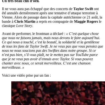
Un très beau clin d’oeil.
Il ne vous aura pas échappé que des concerts de
Taylor Swift
ont
été annulés dernièrement après une tentative d’attaque terroriste à
Vienne. Alors de passage dans la capitale autrichienne ce 21 août, la
bande à
Chris Martin
a repris en compagnie de
Maggie Rogers
le
classique
Love Story
.
Avant de performer, le frontman a déclaré :
« C’est quelque chose
que nous ne faisons jamais, mais nous devons le faire aujourd’hui.
Ce qui nous a touché, c’est la beauté, la solidarité et la gentillesse
de tous les fans de Taylor Swift. Je ne veux pas que vous pensiez que
nous ne nous soucions pas des Swifties dans notre groupe. Si ce
n’est pas bien, s’il vous plaît, ne le mettez pas sur YouTube parce
que je ne veux pas avoir d’ennuis avec Taylor. Si vous pouvez
chanter avec nous, ce serait merveilleux. C’est une chanson
merveilleuse. »
Voici une vidéo prise par un fan :