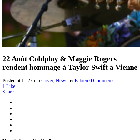
22 Août
Coldplay & Maggie Rogers
rendent hommage à Taylor Swift à Vienne
Posted at 11:27h
in
Cover
,
News
by
Fabien
0 Comments
1
Like
Share