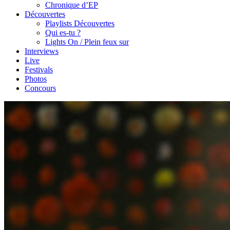
Chronique d’EP
Découvertes
Playlists Découvertes
Qui es-tu ?
Lights On / Plein feux sur
Interviews
Live
Festivals
Photos
Concours