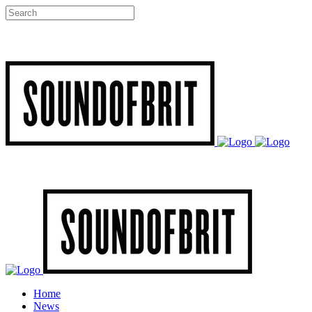
Home
News