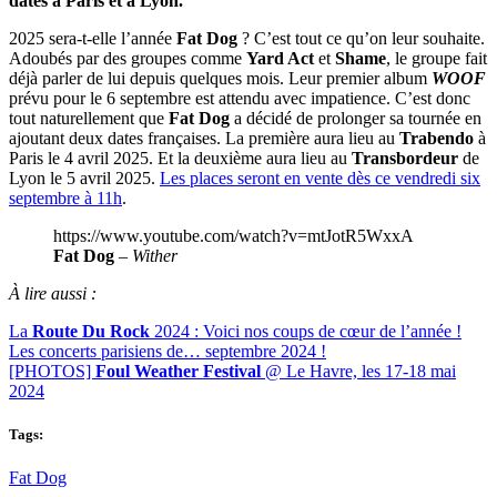
dates à Paris et à Lyon.
2025 sera-t-elle l’année
Fat Dog
? C’est tout ce qu’on leur souhaite.
Adoubés par des groupes comme
Yard Act
et
Shame
, le groupe fait
déjà parler de lui depuis quelques mois. Leur premier album
WOOF
prévu pour le 6 septembre est attendu avec impatience. C’est donc
tout naturellement que
Fat Dog
a décidé de prolonger sa tournée en
ajoutant deux dates françaises. La première aura lieu au
Trabendo
à
Paris le 4 avril 2025. Et la deuxième aura lieu au
Transbordeur
de
Lyon le 5 avril 2025.
Les places seront en vente dès ce vendredi six
septembre à 11h
.
https://www.youtube.com/watch?v=mtJotR5WxxA
Fat Dog
–
Wither
À lire aussi :
La
Route Du Rock
2024 : Voici nos coups de cœur de l’année !
Les concerts parisiens de… septembre 2024 !
[PHOTOS]
Foul Weather Festival
@ Le Havre, les 17-18 mai
2024
Tags:
Fat Dog