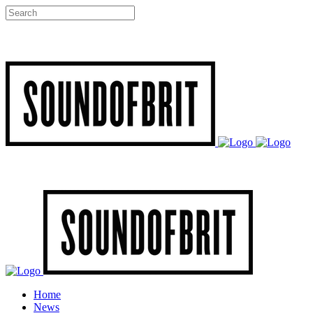
Home
News