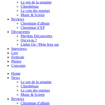
Le son de la semaine
Clipothèque
Le coin des reprises
Music & Screen
Reviews
Chronique d’album
Chronique d’EP
Découvertes
Playlists Découvertes
Qui es-tu ?
Lights On / Plein feux sur
Interviews
Live
Festivals
Photos
Concours
Home
News
Le son de la semaine
Clipothèque
Le coin des reprises
Music & Screen
Reviews
Chronique d’album