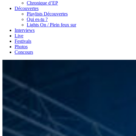
Chronique d’EP
Découvertes
Playlists Découvertes
Qui es-tu ?
Lights On / Plein feux sur
Interviews
Live
Festivals
Photos
Concours