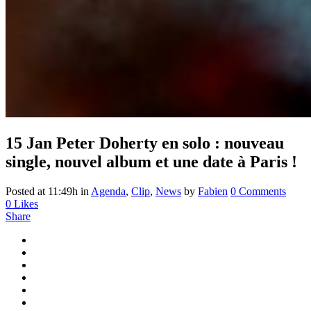
15 Jan
Peter Doherty en solo : nouveau
single, nouvel album et une date à Paris !
Posted at 11:49h
in
Agenda
,
Clip
,
News
by
Fabien
0 Comments
0
Likes
Share