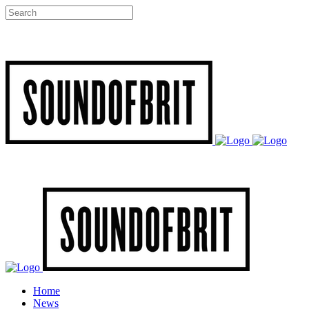
Home
News