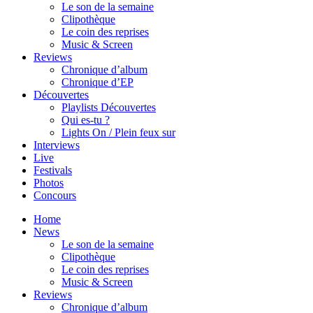
Le son de la semaine
Clipothèque
Le coin des reprises
Music & Screen
Reviews
Chronique d’album
Chronique d’EP
Découvertes
Playlists Découvertes
Qui es-tu ?
Lights On / Plein feux sur
Interviews
Live
Festivals
Photos
Concours
Home
News
Le son de la semaine
Clipothèque
Le coin des reprises
Music & Screen
Reviews
Chronique d’album