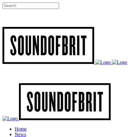
Home
News