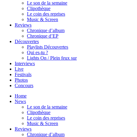
Le son de la semaine
Clipothèque
Le coin des reprises
Music & Screen
Reviews
Chronique d’album
Chronique d’EP
Découvertes
Playlists Découvertes
Qui es-tu ?
Lights On / Plein feux sur
Interviews
Live
Festivals
Photos
Concours
Home
News
Le son de la semaine
Clipothèque
Le coin des reprises
Music & Screen
Reviews
Chronique d’album