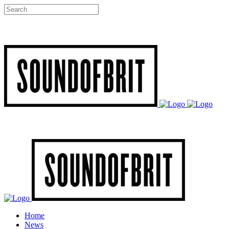
Home
News