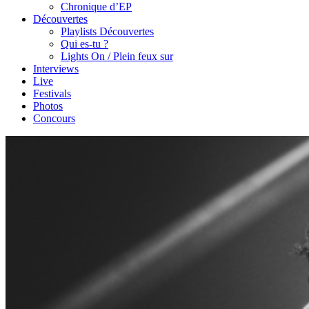
Chronique d’EP
Découvertes
Playlists Découvertes
Qui es-tu ?
Lights On / Plein feux sur
Interviews
Live
Festivals
Photos
Concours