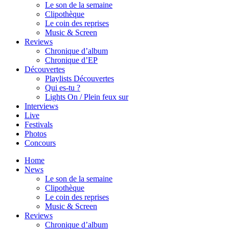
Le son de la semaine
Clipothèque
Le coin des reprises
Music & Screen
Reviews
Chronique d’album
Chronique d’EP
Découvertes
Playlists Découvertes
Qui es-tu ?
Lights On / Plein feux sur
Interviews
Live
Festivals
Photos
Concours
Home
News
Le son de la semaine
Clipothèque
Le coin des reprises
Music & Screen
Reviews
Chronique d’album