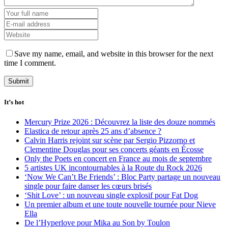
Save my name, email, and website in this browser for the next
time I comment.
It’s hot
Mercury Prize 2026 : Découvrez la liste des douze nommés
Elastica de retour après 25 ans d’absence ?
Calvin Harris rejoint sur scène par Sergio Pizzorno et
Clementine Douglas pour ses concerts géants en Écosse
Only the Poets en concert en France au mois de septembre
5 artistes UK incontournables à la Route du Rock 2026
‘Now We Can’t Be Friends’ : Bloc Party partage un nouveau
single pour faire danser les cœurs brisés
‘Shit Love’ : un nouveau single explosif pour Fat Dog
Un premier album et une toute nouvelle tournée pour Nieve
Ella
De l’Hyperlove pour Mika au Son by Toulon