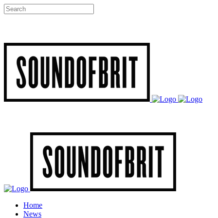
Home
News