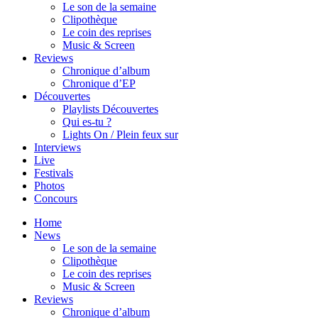
Le son de la semaine
Clipothèque
Le coin des reprises
Music & Screen
Reviews
Chronique d’album
Chronique d’EP
Découvertes
Playlists Découvertes
Qui es-tu ?
Lights On / Plein feux sur
Interviews
Live
Festivals
Photos
Concours
Home
News
Le son de la semaine
Clipothèque
Le coin des reprises
Music & Screen
Reviews
Chronique d’album