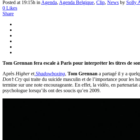
Posted at 19:15h
in
Agenda
,
Agenda Belgique
,
Clip
,
News
by
Solly 
0
Likes
Share
Tom Grennan fera escale à Paris pour interpréter les titres de s
Après
Higher
et
Shadowboxing
,
Tom Grennan
a partagé il y a quel
Don’t Cry
qui traite du suicide masculin et de l’importance pour les ho
termine sur une note encourageante. En effet, la vidéo, en partenariat 
psychologue lorsqu’ils ont des soucis qu’en 2009.