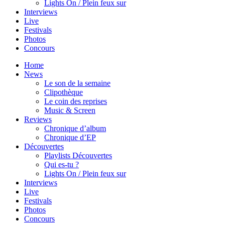
Lights On / Plein feux sur
Interviews
Live
Festivals
Photos
Concours
Home
News
Le son de la semaine
Clipothèque
Le coin des reprises
Music & Screen
Reviews
Chronique d’album
Chronique d’EP
Découvertes
Playlists Découvertes
Qui es-tu ?
Lights On / Plein feux sur
Interviews
Live
Festivals
Photos
Concours