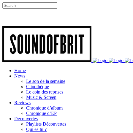
Home
News
Le son de la semaine
Clipothèque
Le coin des reprises
Music & Screen
Reviews
Chronique d’album
Chronique d’EP
Découvertes
Playlists Découvertes
Qui es-tu ?