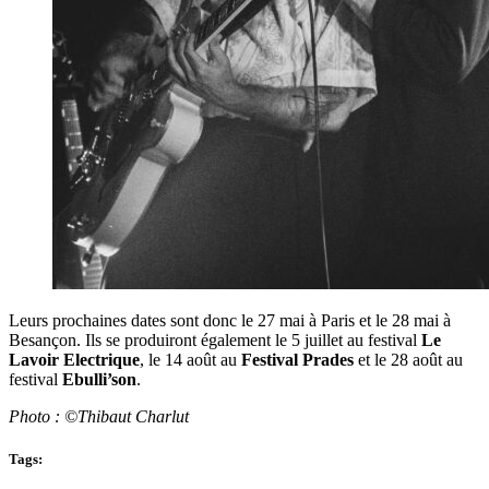
Leurs prochaines dates sont donc le 27 mai à Paris et le 28 mai à
Besançon. Ils se produiront également le 5 juillet au festival
Le
Lavoir Electrique
, le 14 août au
Festival Prades
et le 28 août au
festival
Ebulli’son
.
Photo : ©Thibaut Charlut
Tags: