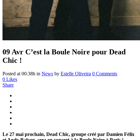
09 Avr
C’est la Boule Noire pour Dead
Chic !
Posted at 00:38h
in
News
by
Estelle Oliveira
0 Comments
0
Likes
Share
Le 27 mai prochain, Dead Chic, groupe créé par Damien Félix
et Andy Balcon, sera en concert à la Boule Noire à Paris !