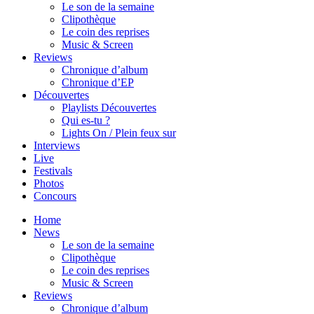
Le son de la semaine
Clipothèque
Le coin des reprises
Music & Screen
Reviews
Chronique d’album
Chronique d’EP
Découvertes
Playlists Découvertes
Qui es-tu ?
Lights On / Plein feux sur
Interviews
Live
Festivals
Photos
Concours
Home
News
Le son de la semaine
Clipothèque
Le coin des reprises
Music & Screen
Reviews
Chronique d’album