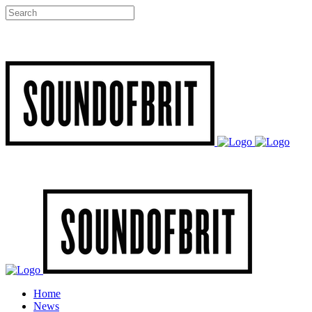
Home
News