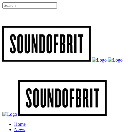
Home
News