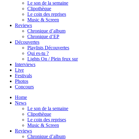
Le son de la semaine
Clipothèque
Le coin des reprises
Music & Screen
Reviews
Chronique d’album
Chronique d’EP
Découvertes
Playlists Découvertes
Qui es-tu ?
Lights On / Plein feux sur
Interviews
Live
Festivals
Photos
Concours
Home
News
Le son de la semaine
Clipothèque
Le coin des reprises
Music & Screen
Reviews
Chronique d’album