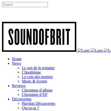
Home
News
Le son de la semaine
Clipothèque
Le coin des reprises
Music & Screen
Reviews
Chronique d’album
Chronique d’EP
Découvertes
Playlists Découvertes
Qui es-tu ?