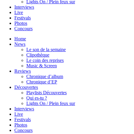
Lights On / Plein feux sur
Interviews
Live
Festivals
Photos
Concours
Home
News
Le son de la semaine
Clipothèque
Le coin des reprises
Music & Screen
Reviews
Chronique d’album
Chronique d’EP
Découvertes
Playlists Découvertes
Qui es-tu ?
Lights On / Plein feux sur
Interviews
Live
Festivals
Photos
Concours