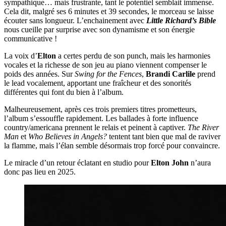
sympathique… mais frustrante, tant le potentiel semblait immense.
Cela dit, malgré ses 6 minutes et 39 secondes, le morceau se laisse
écouter sans longueur. L’enchainement avec
Little Richard’s Bible
nous cueille par surprise avec son dynamisme et son énergie
communicative !
La voix d’
Elton
a certes perdu de son punch, mais les harmonies
vocales et la richesse de son jeu au piano viennent compenser le
poids des années. Sur
Swing for the Fences
,
Brandi Carlile
prend
le lead vocalement, apportant une fraîcheur et des sonorités
différentes qui font du bien à l’album.
Malheureusement, après ces trois premiers titres prometteurs,
l’album s’essouffle rapidement. Les ballades à forte influence
country/americana prennent le relais et peinent à captiver.
The River
Man
et
Who Believes in Angels?
tentent tant bien que mal de raviver
la flamme, mais l’élan semble désormais trop forcé pour convaincre.
Le miracle d’un retour éclatant en studio pour
Elton John
n’aura
donc pas lieu en 2025.