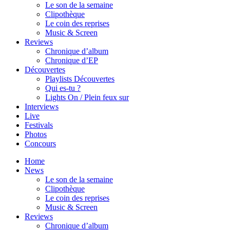
Le son de la semaine
Clipothèque
Le coin des reprises
Music & Screen
Reviews
Chronique d’album
Chronique d’EP
Découvertes
Playlists Découvertes
Qui es-tu ?
Lights On / Plein feux sur
Interviews
Live
Festivals
Photos
Concours
Home
News
Le son de la semaine
Clipothèque
Le coin des reprises
Music & Screen
Reviews
Chronique d’album