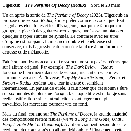
Tigercub –
The Perfume Of Decay (Redux)
– Sorti le 28 mars
Un an après la sortie de
The Perfume of Decay
(2023),
Tigercub
en
propose une version
Redux
, à interpréter comme : acoustique. Exit
les guitares électriques et les riffs rageurs, marque de fabrique du
groupe, et place à des guitares acoustiques, une basse, un piano et
quelques nappes subtiles de synthés. Le contraste avec les titres
d’origine est frappant : l’ambiance sombre et ténébreuse est
conservée, mais l’agressivité du son cède la place à une forme de
détresse et de mélancolie.
Fait étonnant, les morceaux qui ressortent ne sont pas les mêmes que
sur l’album original. Par exemple,
The Dark Below – Redux
fonctionne bien mieux dans cette version, mettant en valeur les
harmonies vocales. À l’inverse,
Play My Favorite Song – Redux
et
Swoon – Redux
perdent toute leur intensité et semblent
interminables. En parlant de durée, il faut noter que cet album s’étire
sur six minutes de plus que l’original. Chaque titre est rallongé sans
réelle justification : si les introductions sont légèrement plus
travaillées, les morceaux tournent vite en rond.
Mais au final, comme sur
The Perfume of Decay
, la grande majorité
des compositions restent faibles (
We’re a Long Time Gone, Until I
Forget, Help Me I’m Dreaming
). Avait-on vraiment besoin de cette
réédition, deux ans après un album déjà oublié ? Finalement, cette