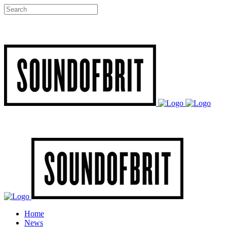
Home
News