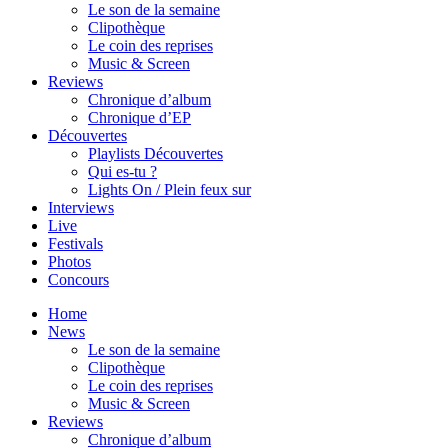
Le son de la semaine
Clipothèque
Le coin des reprises
Music & Screen
Reviews
Chronique d’album
Chronique d’EP
Découvertes
Playlists Découvertes
Qui es-tu ?
Lights On / Plein feux sur
Interviews
Live
Festivals
Photos
Concours
Home
News
Le son de la semaine
Clipothèque
Le coin des reprises
Music & Screen
Reviews
Chronique d’album