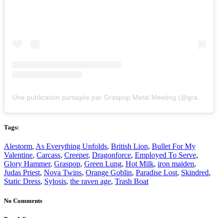
Une publication partagée par Graspop Metal Meeting (@graspopmetalmeeting)
Tags:
Alestorm
,
As Everything Unfolds
,
British Lion
,
Bullet For My
Valentine
,
Carcass
,
Creeper
,
Dragonforce
,
Employed To Serve
,
Glory Hammer
,
Graspop
,
Green Lung
,
Hot Milk
,
iron maiden
,
Judas Priest
,
Nova Twins
,
Orange Goblin
,
Paradise Lost
,
Skindred
,
Static Dress
,
Sylosis
,
the raven age
,
Trash Boat
No Comments