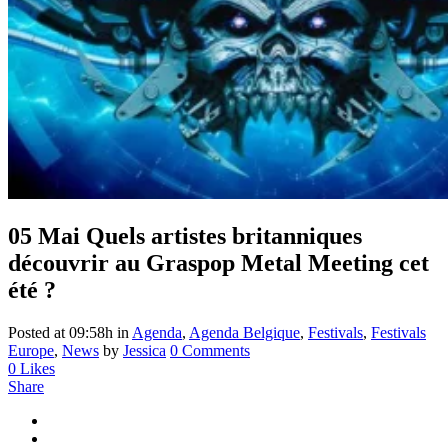
05 Mai
Quels artistes britanniques
découvrir au Graspop Metal Meeting cet
été ?
Posted at 09:58h
in
Agenda
,
Agenda Belgique
,
Festivals
,
Festivals
Europe
,
News
by
Jessica
0 Comments
0
Likes
Share