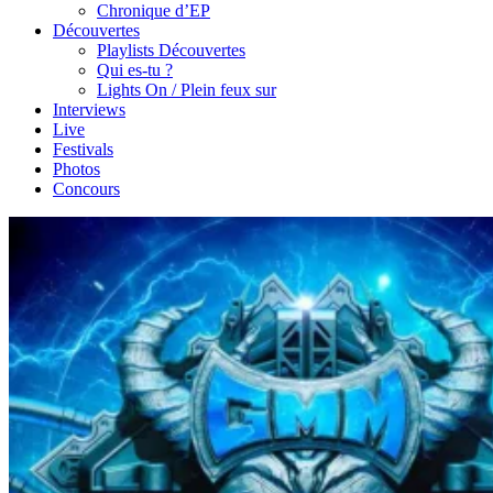
Chronique d’EP
Découvertes
Playlists Découvertes
Qui es-tu ?
Lights On / Plein feux sur
Interviews
Live
Festivals
Photos
Concours