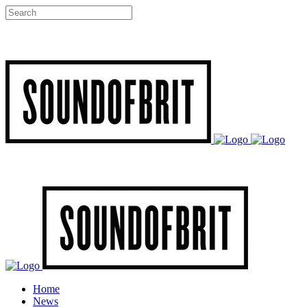
Home
News