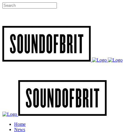
Home
News