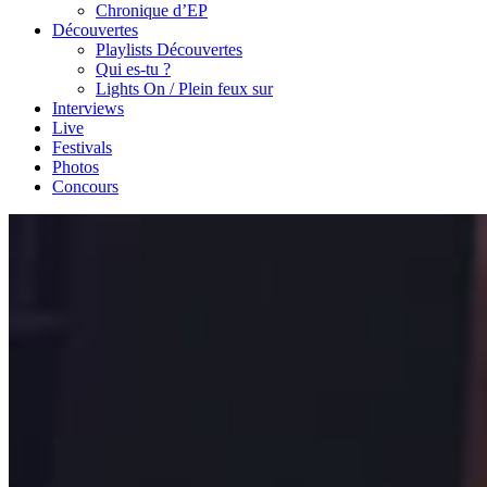
Chronique d’EP
Découvertes
Playlists Découvertes
Qui es-tu ?
Lights On / Plein feux sur
Interviews
Live
Festivals
Photos
Concours