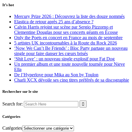
It’s hot
Mercury Prize 2026 : Découvrez la liste des douze nommés
Elastica de retour après 25 ans d’absence ?
Calvin Harris rejoint sur scène par Sergio Pizzorno et
Clementine Douglas pour ses concerts géants en Écosse
Only the Poets en concert en France au mois de septembre
5 artistes UK incontournables à la Route du Rock 2026
‘Now We Can’t Be Friends’ : Bloc Party partage un nouveau
single pour faire danser les cœurs brisés
‘Shit Love’ : un nouveau single explosif pour Fat Dog
Un premier album et une toute nouvelle tournée pour Nieve
Ella
De l’Hyperlove pour Mika au Son by Toulon
Charli XCX dévoile ses cinq titres préférés de sa discographie
Rechercher sur le site
Search for:
Catégories
Catégories