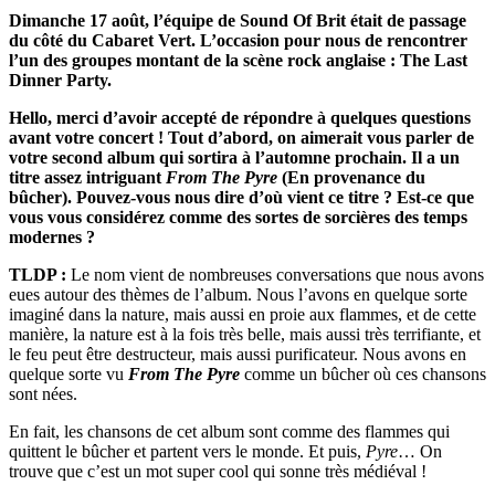
Dimanche 17 août, l’équipe de Sound Of Brit était de passage
du côté du Cabaret Vert. L’occasion pour nous de rencontrer
l’un des groupes montant de la scène rock anglaise : The Last
Dinner Party.
Hello, merci d’avoir accepté de répondre à quelques questions
avant votre concert ! Tout d’abord, on aimerait vous parler de
votre second album qui sortira à l’automne prochain. Il a un
titre assez intriguant
From The Pyre
(En provenance du
bûcher). Pouvez-vous nous dire d’où vient ce titre ? Est-ce que
vous vous considérez comme des sortes de sorcières des temps
modernes ?
TLDP :
Le nom vient de nombreuses conversations que nous avons
eues autour des thèmes de l’album. Nous l’avons en quelque sorte
imaginé dans la nature, mais aussi en proie aux flammes, et de cette
manière, la nature est à la fois très belle, mais aussi très terrifiante, et
le feu peut être destructeur, mais aussi purificateur. Nous avons en
quelque sorte vu
From The Pyre
comme un bûcher où ces chansons
sont nées.
En fait, les chansons de cet album sont comme des flammes qui
quittent le bûcher et partent vers le monde. Et puis,
Pyre
… On
trouve que c’est un mot super cool qui sonne très médiéval !