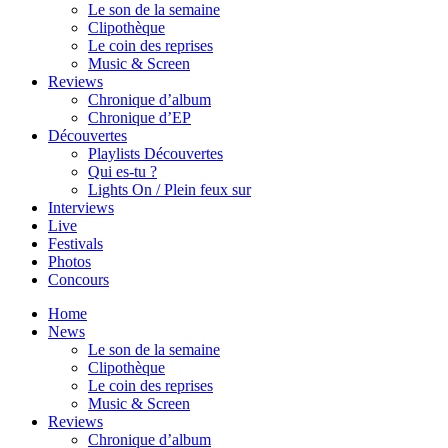
Le son de la semaine
Clipothèque
Le coin des reprises
Music & Screen
Reviews
Chronique d’album
Chronique d’EP
Découvertes
Playlists Découvertes
Qui es-tu ?
Lights On / Plein feux sur
Interviews
Live
Festivals
Photos
Concours
Home
News
Le son de la semaine
Clipothèque
Le coin des reprises
Music & Screen
Reviews
Chronique d’album