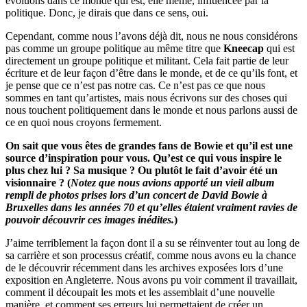
évoluons dans ce monde qui est, elle même, influencée par la
politique. Donc, je dirais que dans ce sens, oui.
Cependant, comme nous l’avons déjà dit, nous ne nous considérons
pas comme un groupe politique au même titre que
Kneecap
qui est
directement un groupe politique et militant. Cela fait partie de leur
écriture et de leur façon d’être dans le monde, et de ce qu’ils font, et
je pense que ce n’est pas notre cas. Ce n’est pas ce que nous
sommes en tant qu’artistes, mais nous écrivons sur des choses qui
nous touchent politiquement dans le monde et nous parlons aussi de
ce en quoi nous croyons fermement.
On sait que vous êtes de grandes fans de Bowie et qu’il est une
source d’inspiration pour vous. Qu’est ce qui vous inspire le
plus chez lui ? Sa musique ? Ou plutôt le fait d’avoir été un
visionnaire ? (
Notez que nous avions apporté un vieil album
rempli de photos prises lors d’un concert de David Bowie à
Bruxelles dans les années 70 et qu’elles étaient vraiment ravies de
pouvoir découvrir ces images inédites.
)
J’aime terriblement la façon dont il a su se réinventer tout au long de
sa carrière et son processus créatif, comme nous avons eu la chance
de le découvrir récemment dans les archives exposées lors d’une
exposition en Angleterre. Nous avons pu voir comment il travaillait,
comment il découpait les mots et les assemblait d’une nouvelle
manière, et comment ses erreurs lui permettaient de créer un