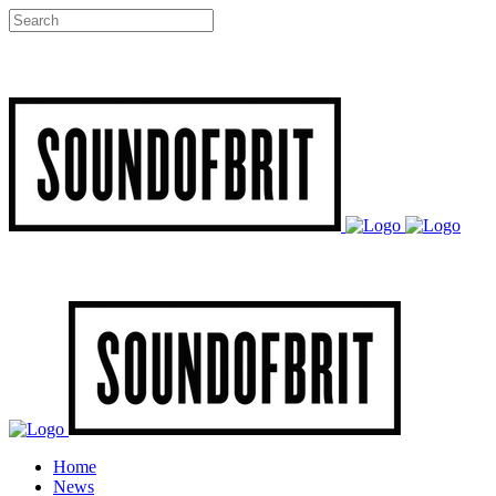
Home
News