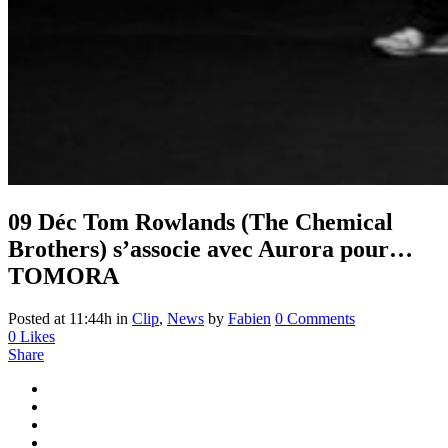
09 Déc
Tom Rowlands (The Chemical
Brothers) s’associe avec Aurora pour…
TOMORA
Posted at 11:44h
in
Clip
,
News
by
Fabien
0 Comments
0
Likes
Share