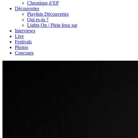
Chronique d’EP
Découvertes
Playlists Découvertes
Qui es-tu ?
Lights On / Plein feux sur
Interviews
Live
Festivals
Photos
Concours