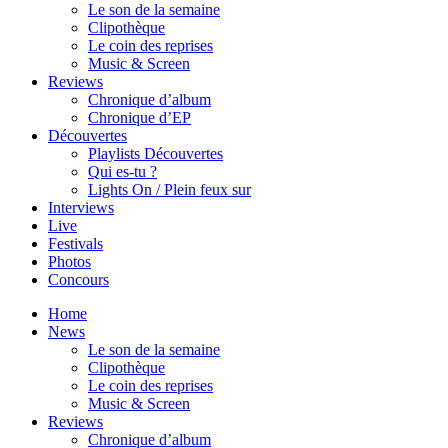
Le son de la semaine
Clipothèque
Le coin des reprises
Music & Screen
Reviews
Chronique d’album
Chronique d’EP
Découvertes
Playlists Découvertes
Qui es-tu ?
Lights On / Plein feux sur
Interviews
Live
Festivals
Photos
Concours
Home
News
Le son de la semaine
Clipothèque
Le coin des reprises
Music & Screen
Reviews
Chronique d’album