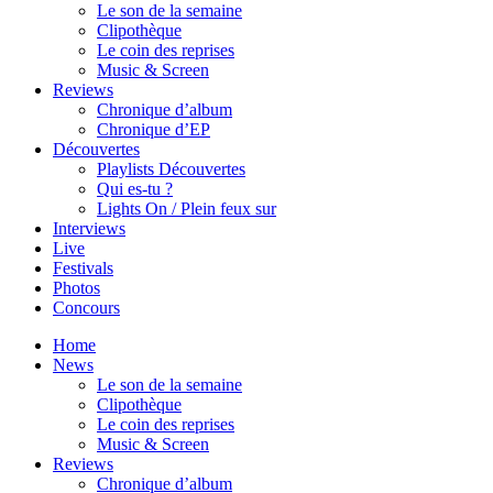
Le son de la semaine
Clipothèque
Le coin des reprises
Music & Screen
Reviews
Chronique d’album
Chronique d’EP
Découvertes
Playlists Découvertes
Qui es-tu ?
Lights On / Plein feux sur
Interviews
Live
Festivals
Photos
Concours
Home
News
Le son de la semaine
Clipothèque
Le coin des reprises
Music & Screen
Reviews
Chronique d’album