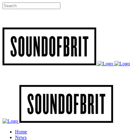
Home
News