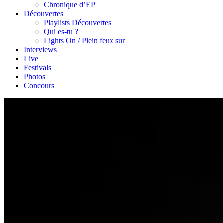
Chronique d’EP
Découvertes
Playlists Découvertes
Qui es-tu ?
Lights On / Plein feux sur
Interviews
Live
Festivals
Photos
Concours