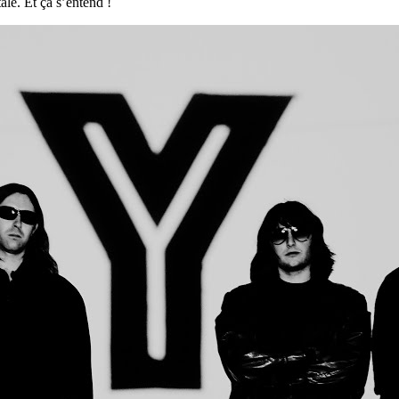
le. Et ça s’entend !