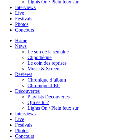
Lights On / Plein feux sur
Interviews
Live
Festivals
Photos
Concours
Home
News
Le son de la semaine
Clipothèque
Le coin des reprises
Music & Screen
Reviews
Chronique d’album
Chronique d’EP
Découvertes
Playlists Découvertes
Qui es-tu ?
Lights On / Plein feux sur
Interviews
Live
Festivals
Photos
Concours