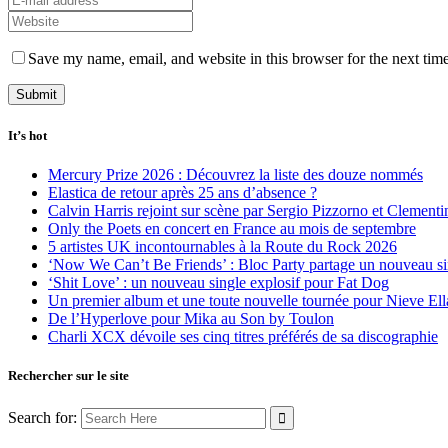
Save my name, email, and website in this browser for the next tim
It’s hot
Mercury Prize 2026 : Découvrez la liste des douze nommés
Elastica de retour après 25 ans d’absence ?
Calvin Harris rejoint sur scène par Sergio Pizzorno et Clement
Only the Poets en concert en France au mois de septembre
5 artistes UK incontournables à la Route du Rock 2026
‘Now We Can’t Be Friends’ : Bloc Party partage un nouveau sin
‘Shit Love’ : un nouveau single explosif pour Fat Dog
Un premier album et une toute nouvelle tournée pour Nieve Ell
De l’Hyperlove pour Mika au Son by Toulon
Charli XCX dévoile ses cinq titres préférés de sa discographie
Rechercher sur le site
Search for: