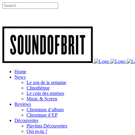
Home
News
Le son de la semaine
Clipothèque
Le coin des reprises
Music & Screen
Reviews
Chronique d’album
Chronique d’EP
Découvertes
Playlists Découvertes
Qui es-tu ?