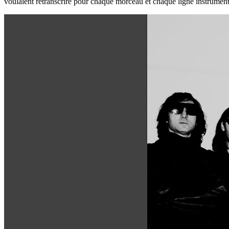
voulaient retranscrire pour chaque morceau et chaque ligne instrumenta