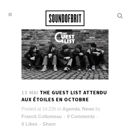
13 MAI
THE GUEST LIST ATTENDU
AUX ÉTOILES EN OCTOBRE
Posted at 14:23h
in
Agenda
,
News
by
Franck Collumeau
0 Comments
0
Likes
Share