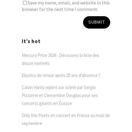
Save my name, email, and website in this
browser for the next time I comment.
It’s hot
Mercury Prize 2026 : Découvrez la liste des
douze nommés
Elastica de retour après 25 ans d’absence ?
Calvin Harris rejoint sur scène par Sergio
Pizzorno et Clementine Douglas pour ses
concerts géants en Écosse
Only the Poets en concert en France au mois de
septembre