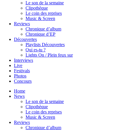
Le son de la semaine
Clipothèque
Le coin des reprises
Music & Screen
Reviews
Chronique d’album
Chronique d’EP
Découvertes
Playlists Découvertes
Qui es-tu ?
Lights On / Plein feux sur
Interviews
Live
Festivals
Photos
Concours
Home
News
Le son de la semaine
Clipothèque
Le coin des reprises
Music & Screen
Reviews
Chronique d’album