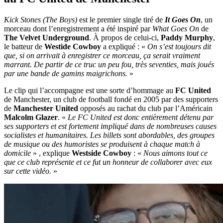
Kick Stones (The Boys)
est le premier single tiré de
It Goes On
, un
morceau dont l’enregistrement a été inspiré par
What Goes On
de
The Velvet Underground
. À propos de celui-ci,
Paddy Murphy
,
le batteur de
Westide Cowboy
a expliqué : «
On s’est toujours dit
que, si on arrivait à enregistrer ce morceau, ça serait vraiment
marrant. De partir de ce truc un peu fou, très seventies, mais joués
par une bande de gamins maigrichons.
»
Le clip qui l’accompagne est une sorte d’hommage au
FC United
de Manchester, un club de football fondé en 2005 par des supporters
de
Manchester United
opposés au rachat du club par l’Américain
Malcolm Glazer
. «
Le FC United est donc entièrement détenu par
ses supporters et est fortement impliqué dans de nombreuses causes
socialistes et humanitaires. Les billets sont abordables, des groupes
de musique ou des humoristes se produisent à chaque match à
domicile
» , explique
Westside Cowboy
: «
Nous aimons tout ce
que ce club représente et ce fut un honneur de collaborer avec eux
sur cette vidéo.
»