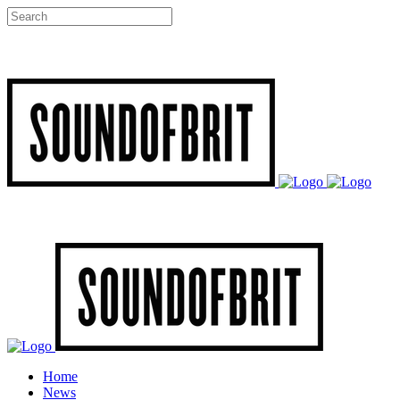
Home
News