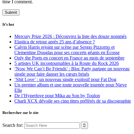
time I comment.
It’s hot
Mercury Prize 2026 : Découvrez la liste des douze nommés
Elastica de retour après 25 ans d’absence ?
Calvin Harris rejoint sur scène par Sergio Pizzorno et
Clementine Douglas pour ses concerts géants en Écosse
Only the Poets en concert en France au mois de septembre
5 artistes UK incontournables à la Route du Rock 2026
‘Now We Can’t Be Friends’ : Bloc Party partage un nouveau
single pour faire danser les cœurs brisés
‘Shit Love’ : un nouveau single explosif pour Fat Dog
Un premier album et une toute nouvelle tournée pour Nieve
Ella
De l’Hyperlove pour Mika au Son by Toulon
Charli XCX dévoile ses cinq titres préférés de sa discographie
Rechercher sur le site
Search for: