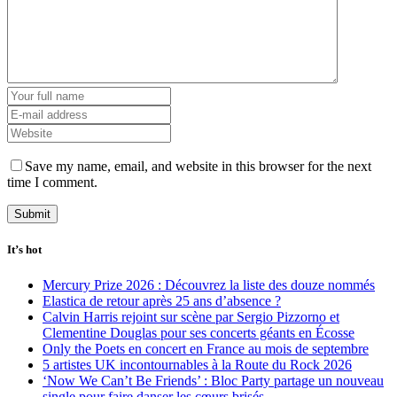
Save my name, email, and website in this browser for the next
time I comment.
It’s hot
Mercury Prize 2026 : Découvrez la liste des douze nommés
Elastica de retour après 25 ans d’absence ?
Calvin Harris rejoint sur scène par Sergio Pizzorno et
Clementine Douglas pour ses concerts géants en Écosse
Only the Poets en concert en France au mois de septembre
5 artistes UK incontournables à la Route du Rock 2026
‘Now We Can’t Be Friends’ : Bloc Party partage un nouveau
single pour faire danser les cœurs brisés