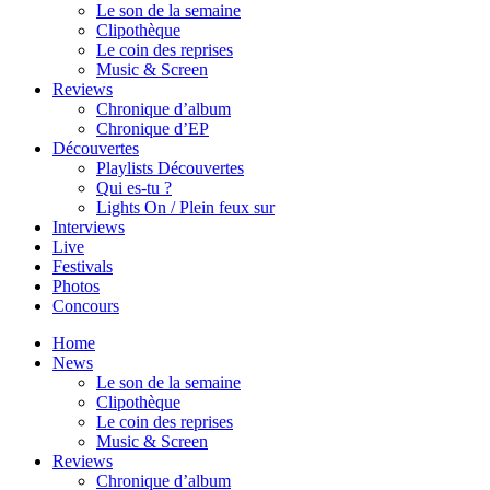
Le son de la semaine
Clipothèque
Le coin des reprises
Music & Screen
Reviews
Chronique d’album
Chronique d’EP
Découvertes
Playlists Découvertes
Qui es-tu ?
Lights On / Plein feux sur
Interviews
Live
Festivals
Photos
Concours
Home
News
Le son de la semaine
Clipothèque
Le coin des reprises
Music & Screen
Reviews
Chronique d’album