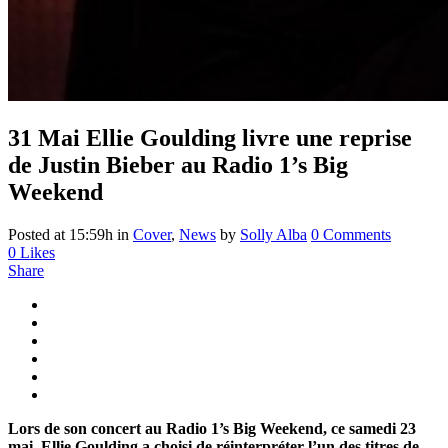
31 Mai
Ellie Goulding livre une reprise
de Justin Bieber au Radio 1’s Big
Weekend
Posted at 15:59h
in
Cover
,
News
by
Solly Alba
0 Comments
0
Likes
Share
Lors de son concert au Radio 1’s Big Weekend, ce samedi 23
mai, Ellie Goulding a choisi de réinterpréter l’un des titres de