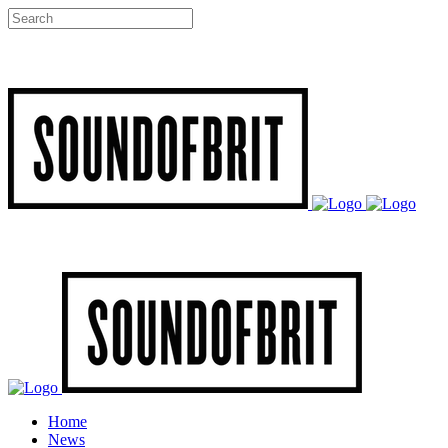
Home
News