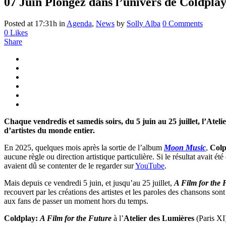
07 Juin
Plongez dans l’univers de Coldplay 
Posted at 17:31h
in
Agenda
,
News
by
Solly Alba
0 Comments
0
Likes
Share
Chaque vendredis et samedis soirs, du 5 juin au 25 juillet, l’Ate
d’artistes du monde entier.
En 2025, quelques mois après la sortie de l’album
Moon Music
,
Colp
aucune règle ou direction artistique particulière. Si le résultat avait é
avaient dû se contenter de le regarder sur
YouTube
.
Mais depuis ce vendredi 5 juin, et jusqu’au 25 juillet,
A Film for the 
recouvert par les créations des artistes et les paroles des chansons son
aux fans de passer un moment hors du temps.
Coldplay:
A Film for the Future
à l’
Atelier des Lumières
(Paris XI)