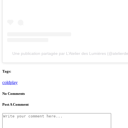
Une publication partagée par L’Atelier des Lumières (@atelierd
Tags:
coldplay
No Comments
Post A Comment