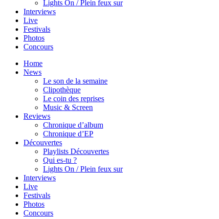
Lights On / Plein feux sur
Interviews
Live
Festivals
Photos
Concours
Home
News
Le son de la semaine
Clipothèque
Le coin des reprises
Music & Screen
Reviews
Chronique d’album
Chronique d’EP
Découvertes
Playlists Découvertes
Qui es-tu ?
Lights On / Plein feux sur
Interviews
Live
Festivals
Photos
Concours