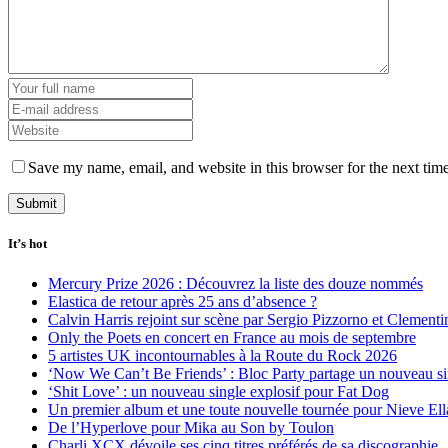
Save my name, email, and website in this browser for the next tim
It’s hot
Mercury Prize 2026 : Découvrez la liste des douze nommés
Elastica de retour après 25 ans d’absence ?
Calvin Harris rejoint sur scène par Sergio Pizzorno et Clement
Only the Poets en concert en France au mois de septembre
5 artistes UK incontournables à la Route du Rock 2026
‘Now We Can’t Be Friends’ : Bloc Party partage un nouveau sin
‘Shit Love’ : un nouveau single explosif pour Fat Dog
Un premier album et une toute nouvelle tournée pour Nieve Ell
De l’Hyperlove pour Mika au Son by Toulon
Charli XCX dévoile ses cinq titres préférés de sa discographie