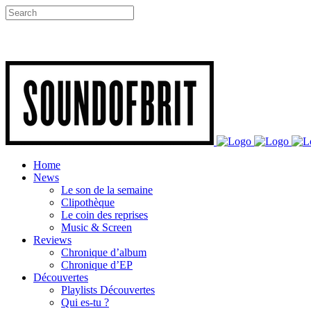
Home
News
Le son de la semaine
Clipothèque
Le coin des reprises
Music & Screen
Reviews
Chronique d’album
Chronique d’EP
Découvertes
Playlists Découvertes
Qui es-tu ?