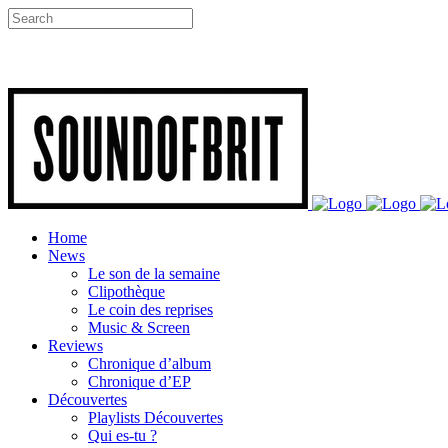
Home
News
Le son de la semaine
Clipothèque
Le coin des reprises
Music & Screen
Reviews
Chronique d’album
Chronique d’EP
Découvertes
Playlists Découvertes
Qui es-tu ?