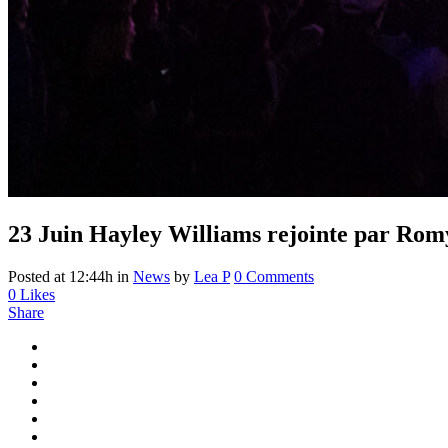
23 Juin
Hayley Williams rejointe par Romy
Posted at 12:44h
in
News
by
Lea P
0 Comments
0
Likes
Share