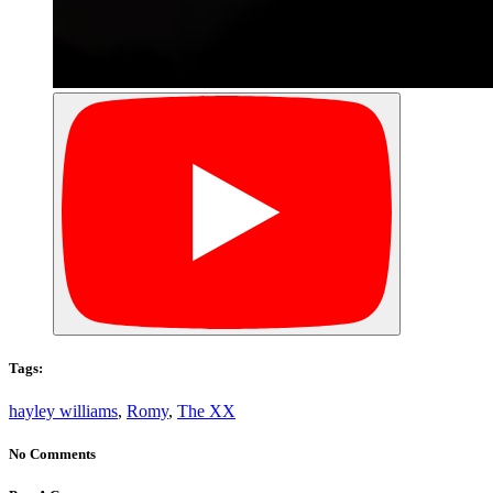
Tags:
hayley williams
,
Romy
,
The XX
No Comments