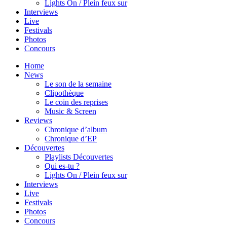
Lights On / Plein feux sur
Interviews
Live
Festivals
Photos
Concours
Home
News
Le son de la semaine
Clipothèque
Le coin des reprises
Music & Screen
Reviews
Chronique d’album
Chronique d’EP
Découvertes
Playlists Découvertes
Qui es-tu ?
Lights On / Plein feux sur
Interviews
Live
Festivals
Photos
Concours