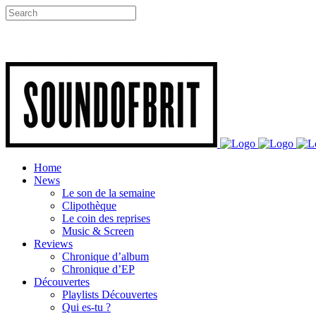
Home
News
Le son de la semaine
Clipothèque
Le coin des reprises
Music & Screen
Reviews
Chronique d’album
Chronique d’EP
Découvertes
Playlists Découvertes
Qui es-tu ?