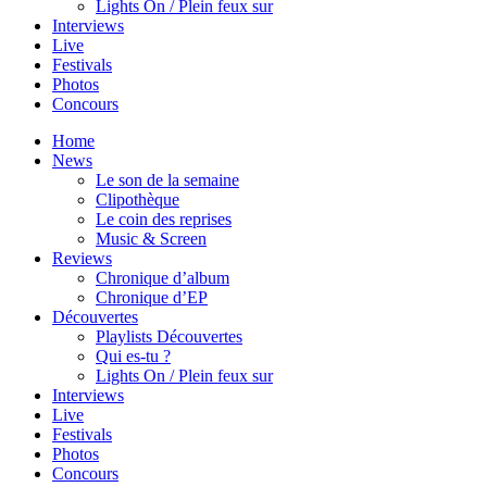
Lights On / Plein feux sur
Interviews
Live
Festivals
Photos
Concours
Home
News
Le son de la semaine
Clipothèque
Le coin des reprises
Music & Screen
Reviews
Chronique d’album
Chronique d’EP
Découvertes
Playlists Découvertes
Qui es-tu ?
Lights On / Plein feux sur
Interviews
Live
Festivals
Photos
Concours