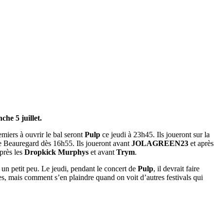
he 5 juillet.
emiers à ouvrir le bal seront
Pulp
ce jeudi à 23h45. Ils joueront sur la
ne Beauregard dès 16h55. Ils joueront avant
JOLAGREEN23
et après
près les
Dropkick Murphys
et avant
Trym
.
t un petit peu. Le jeudi, pendant le concert de
Pulp
, il devrait faire
es, mais comment s’en plaindre quand on voit d’autres festivals qui