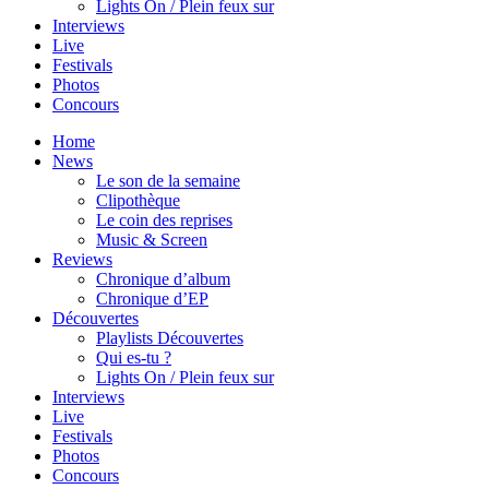
Lights On / Plein feux sur
Interviews
Live
Festivals
Photos
Concours
Home
News
Le son de la semaine
Clipothèque
Le coin des reprises
Music & Screen
Reviews
Chronique d’album
Chronique d’EP
Découvertes
Playlists Découvertes
Qui es-tu ?
Lights On / Plein feux sur
Interviews
Live
Festivals
Photos
Concours