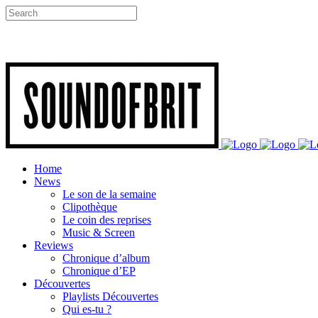
Home
News
Le son de la semaine
Clipothèque
Le coin des reprises
Music & Screen
Reviews
Chronique d’album
Chronique d’EP
Découvertes
Playlists Découvertes
Qui es-tu ?