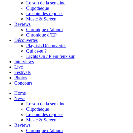
Le son de la semaine
Clipothèque
Le coin des reprises
Music & Screen
Reviews
Chronique d’album
Chronique d’EP
Découvertes
Playlists Découvertes
Qui es-tu ?
Lights On / Plein feux sur
Interviews
Live
Festivals
Photos
Concours
Home
News
Le son de la semaine
Clipothèque
Le coin des reprises
Music & Screen
Reviews
Chronique d’album