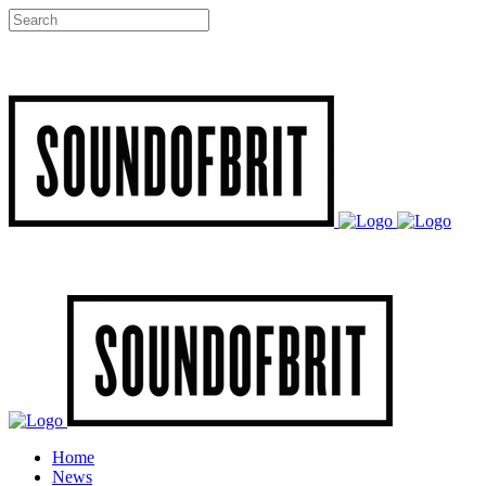
Home
News