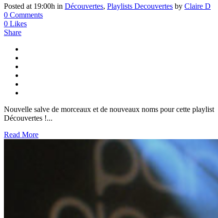
Posted at 19:00h
in
Découvertes
,
Playlists Decouvertes
by
Claire D
0 Comments
0
Likes
Share
Nouvelle salve de morceaux et de nouveaux noms pour cette playlist
Découvertes !...
Read More