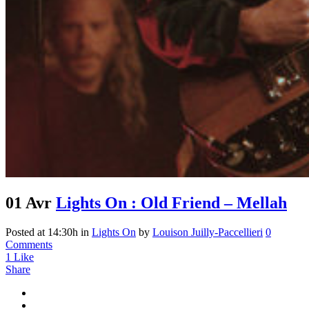
01 Avr
Lights On : Old Friend – Mellah
Posted at 14:30h
in
Lights On
by
Louison Juilly-Paccellieri
0
Comments
1
Like
Share