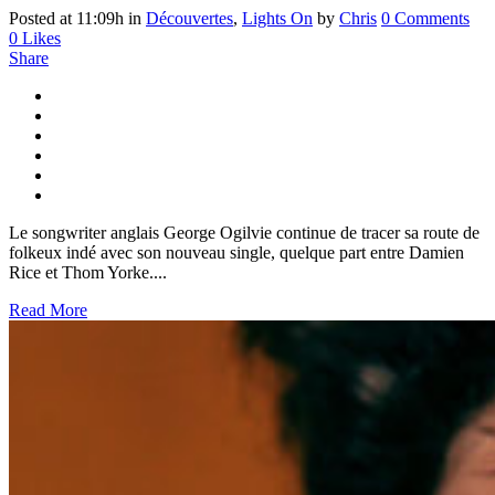
Posted at 11:09h
in
Découvertes
,
Lights On
by
Chris
0 Comments
0
Likes
Share
Le songwriter anglais George Ogilvie continue de tracer sa route de
folkeux indé avec son nouveau single, quelque part entre Damien
Rice et Thom Yorke....
Read More