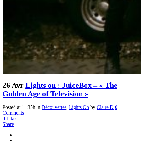
26 Avr
Lights on : JuiceBox – « The
Golden Age of Television »
Posted at 11:35h
in
Découvertes
,
Lights On
by
Claire D
0
Comments
0
Likes
Share