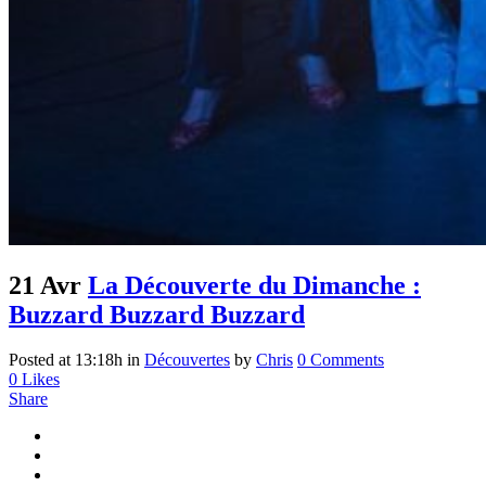
21 Avr
La Découverte du Dimanche :
Buzzard Buzzard Buzzard
Posted at 13:18h
in
Découvertes
by
Chris
0 Comments
0
Likes
Share