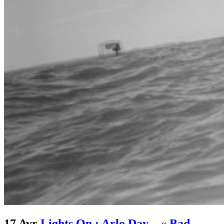
17 Avr
Lights On : Arlo Day – « Bad