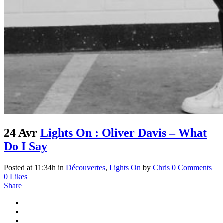
24 Avr
Lights On : Oliver Davis – What
Do I Say
Posted at 11:34h
in
Découvertes
,
Lights On
by
Chris
0 Comments
0
Likes
Share