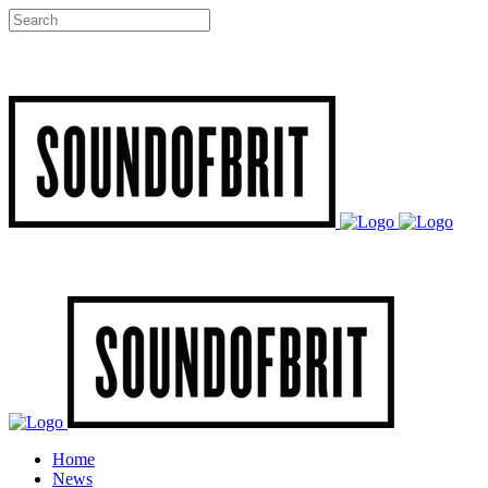
Home
News