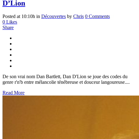
D’Lion
Posted at 10:10h
in
Découvertes
by
Chris
0 Comments
0
Likes
Share
De son vrai nom Dan Bartlett, Dan D'Lion se joue des codes du
genre r'n'b entre mélancolie ténébreuse et douceur langoureuse....
Read More