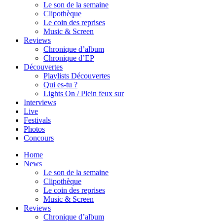
Le son de la semaine
Clipothèque
Le coin des reprises
Music & Screen
Reviews
Chronique d’album
Chronique d’EP
Découvertes
Playlists Découvertes
Qui es-tu ?
Lights On / Plein feux sur
Interviews
Live
Festivals
Photos
Concours
Home
News
Le son de la semaine
Clipothèque
Le coin des reprises
Music & Screen
Reviews
Chronique d’album