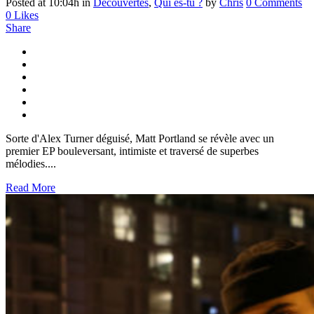
Posted at 10:04h
in
Découvertes
,
Qui es-tu ?
by
Chris
0 Comments
0
Likes
Share
Sorte d'Alex Turner déguisé, Matt Portland se révèle avec un
premier EP bouleversant, intimiste et traversé de superbes
mélodies....
Read More