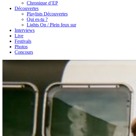
Chronique d’EP
Découvertes
Playlists Découvertes
Qui es-tu ?
Lights On / Plein feux sur
Interviews
Live
Festivals
Photos
Concours