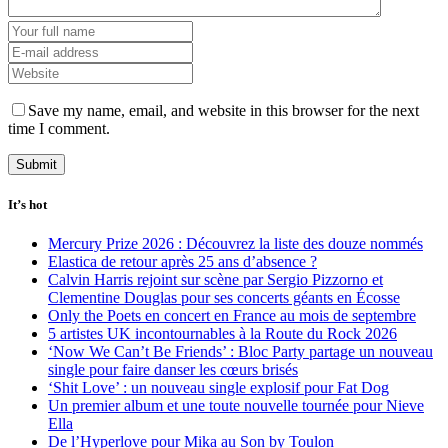
Save my name, email, and website in this browser for the next
time I comment.
It’s hot
Mercury Prize 2026 : Découvrez la liste des douze nommés
Elastica de retour après 25 ans d’absence ?
Calvin Harris rejoint sur scène par Sergio Pizzorno et
Clementine Douglas pour ses concerts géants en Écosse
Only the Poets en concert en France au mois de septembre
5 artistes UK incontournables à la Route du Rock 2026
‘Now We Can’t Be Friends’ : Bloc Party partage un nouveau
single pour faire danser les cœurs brisés
‘Shit Love’ : un nouveau single explosif pour Fat Dog
Un premier album et une toute nouvelle tournée pour Nieve
Ella
De l’Hyperlove pour Mika au Son by Toulon