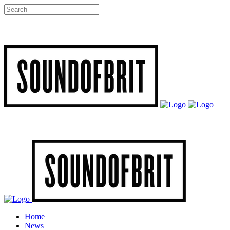
Home
News