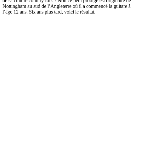
de sa culture country folk ? Non ce petit prodige est originaire de
Nottingham au sud de l’Angleterre où il a commencé la guitare à
l’âge 12 ans. Six ans plus tard, voici le résultat.