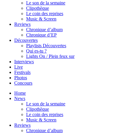
Le son de la semaine
Clipothèque
Le coin des reprises
Music & Screen
Reviews
Chronique d’album
Chronique d’EP
Découvertes
Playlists Découvertes
Qui es-tu ?
Lights On / Plein feux sur
Interviews
Live
Festivals
Photos
Concours
Home
News
Le son de la semaine
Clipothèque
Le coin des reprises
Music & Screen
Reviews
Chronique d’album