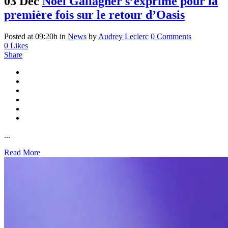
03 Déc
Noel Gallagher s’exprime pour la
première fois sur le retour d’Oasis
Posted at 09:20h
in
News
by
Audrey Leclerc
0 Comments
0
Likes
Share
...
Read More