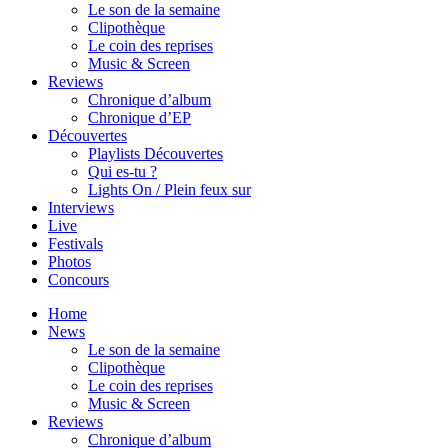
Le son de la semaine
Clipothèque
Le coin des reprises
Music & Screen
Reviews
Chronique d’album
Chronique d’EP
Découvertes
Playlists Découvertes
Qui es-tu ?
Lights On / Plein feux sur
Interviews
Live
Festivals
Photos
Concours
Home
News
Le son de la semaine
Clipothèque
Le coin des reprises
Music & Screen
Reviews
Chronique d’album