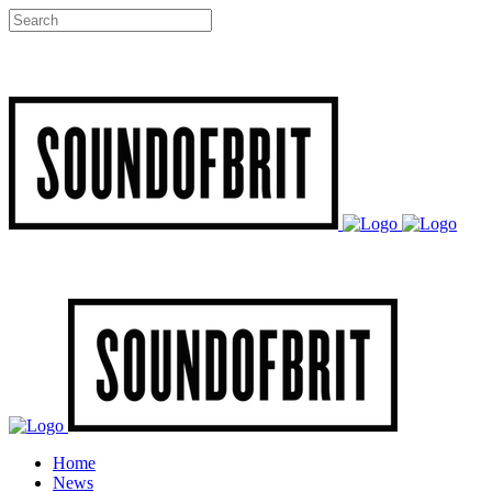
Home
News