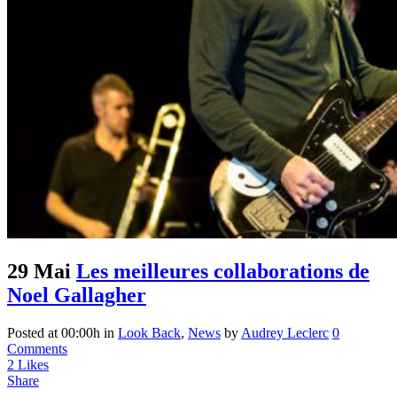
29 Mai
Les meilleures collaborations de
Noel Gallagher
Posted at 00:00h
in
Look Back
,
News
by
Audrey Leclerc
0
Comments
2
Likes
Share