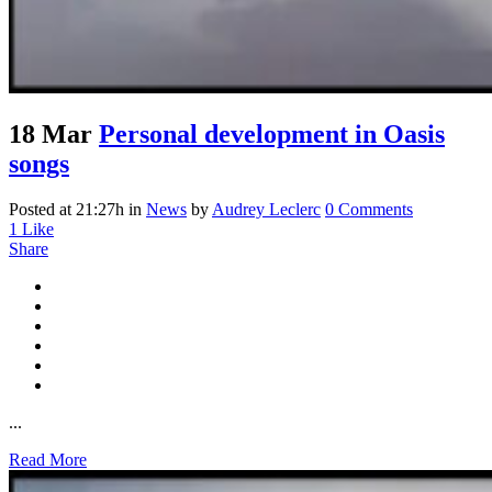
18 Mar
Personal development in Oasis
songs
Posted at 21:27h
in
News
by
Audrey Leclerc
0 Comments
1
Like
Share
...
Read More