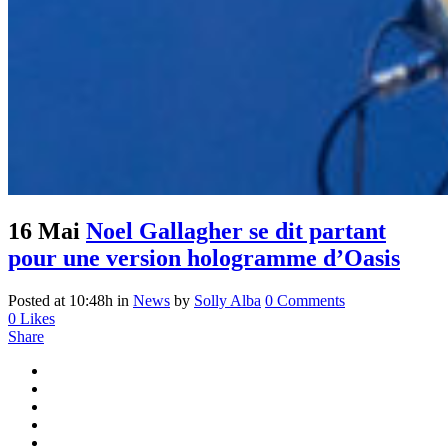
16 Mai
Noel Gallagher se dit partant
pour une version hologramme d’Oasis
Posted at 10:48h
in
News
by
Solly Alba
0 Comments
0
Likes
Share