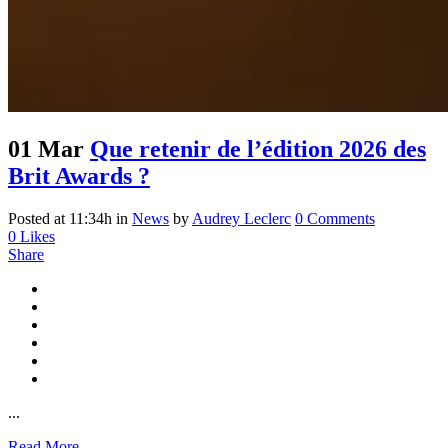
01 Mar
Que retenir de l’édition 2026 des
Brit Awards ?
Posted at 11:34h
in
News
by
Audrey Leclerc
0 Comments
0
Likes
Share
...
Read More