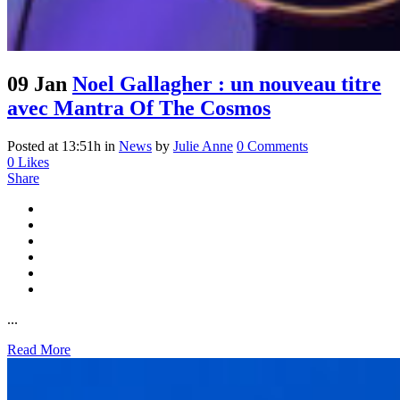
09 Jan
Noel Gallagher : un nouveau titre
avec Mantra Of The Cosmos
Posted at 13:51h
in
News
by
Julie Anne
0 Comments
0
Likes
Share
...
Read More