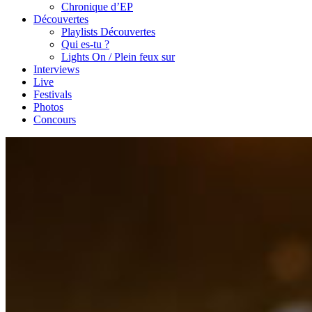
Chronique d’EP
Découvertes
Playlists Découvertes
Qui es-tu ?
Lights On / Plein feux sur
Interviews
Live
Festivals
Photos
Concours