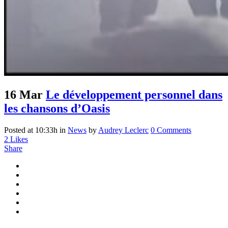
16 Mar
Le développement personnel dans
les chansons d’Oasis
Posted at 10:33h
in
News
by
Audrey Leclerc
0 Comments
2
Likes
Share