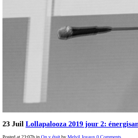
23 Juil
Lollapalooza 2019 jour 2: énergisa
Posted at 23:07h
in
On y était
by
Melvil Joyaux
0 Comments