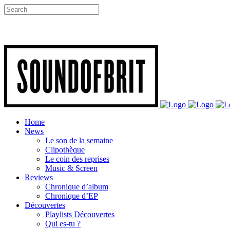
Home
News
Le son de la semaine
Clipothèque
Le coin des reprises
Music & Screen
Reviews
Chronique d’album
Chronique d’EP
Découvertes
Playlists Découvertes
Qui es-tu ?