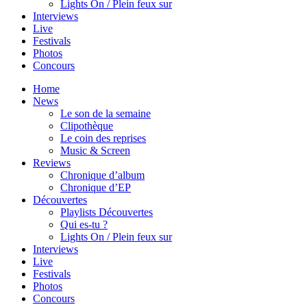
Lights On / Plein feux sur
Interviews
Live
Festivals
Photos
Concours
Home
News
Le son de la semaine
Clipothèque
Le coin des reprises
Music & Screen
Reviews
Chronique d’album
Chronique d’EP
Découvertes
Playlists Découvertes
Qui es-tu ?
Lights On / Plein feux sur
Interviews
Live
Festivals
Photos
Concours