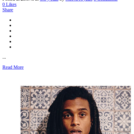
0
Likes
Share
...
Read More