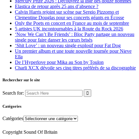
Mercury Prize 2026 : Découvrez la liste des douze nommés
Elastica de retour après 25 ans d’absence ?
Calvin Harris rejoint sur scène par Sergio Pizzorno et
Clementine Douglas pour ses concerts géants en Écosse
Only the Poets en concert en France au mois de septembre
5 artistes UK incontournables à la Route du Rock 2026
‘Now We Can’t Be Friends’ : Bloc Party partage un nouveau
single pour faire danser les cœurs brisés
‘Shit Love’ : un nouveau single explosif pour Fat Dog
Un premier album et une toute nouvelle tournée pour Nieve
Ella
De l’Hyperlove pour Mika au Son by Toulon
Charli XCX dévoile ses cinq titres préférés de sa discographie
Rechercher sur le site
Search for:
Catégories
Catégories
Copyright Sound Of Britain