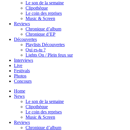
Le son de la semaine
Clipothèque
Le coin des reprises
Music & Screen
Reviews
Chronique d’album
Chronique d’EP
Découvertes
Playlists Découvertes
Qui es-tu ?
Lights On / Plein feux sur
Interviews
Live
Festivals
Photos
Concours
Home
News
Le son de la semaine
Clipothèque
Le coin des reprises
Music & Screen
Reviews
Chronique d’album