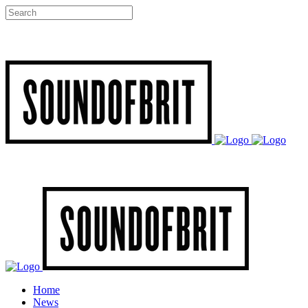
Home
News