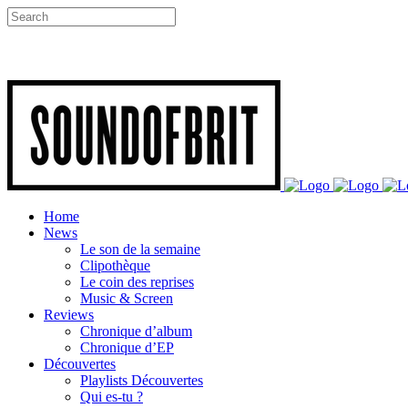
Home
News
Le son de la semaine
Clipothèque
Le coin des reprises
Music & Screen
Reviews
Chronique d’album
Chronique d’EP
Découvertes
Playlists Découvertes
Qui es-tu ?