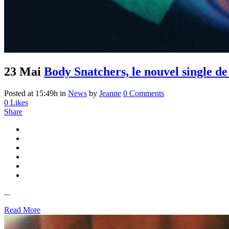
23 Mai
Body Snatchers, le nouvel single d
Posted at 15:49h
in
News
by
Jeanne
0 Comments
0
Likes
Share
...
Read More