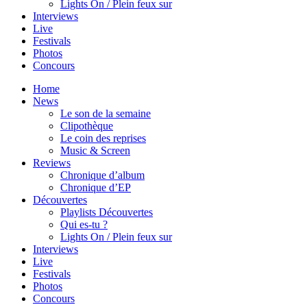
Lights On / Plein feux sur
Interviews
Live
Festivals
Photos
Concours
Home
News
Le son de la semaine
Clipothèque
Le coin des reprises
Music & Screen
Reviews
Chronique d’album
Chronique d’EP
Découvertes
Playlists Découvertes
Qui es-tu ?
Lights On / Plein feux sur
Interviews
Live
Festivals
Photos
Concours