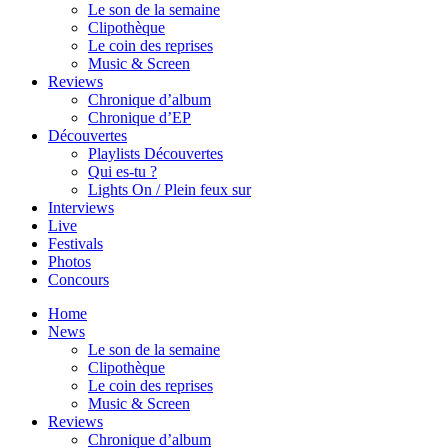
Le son de la semaine
Clipothèque
Le coin des reprises
Music & Screen
Reviews
Chronique d’album
Chronique d’EP
Découvertes
Playlists Découvertes
Qui es-tu ?
Lights On / Plein feux sur
Interviews
Live
Festivals
Photos
Concours
Home
News
Le son de la semaine
Clipothèque
Le coin des reprises
Music & Screen
Reviews
Chronique d’album