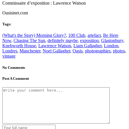
Commissaire d’exposition : Lawrence Watson
Oasisinet.com
Tags:
(What's the Story) Morning Glory?
,
100 Club
,
artefact
,
Be Here
Now
,
Chasing The Sun
,
definitely maybe
,
exposition
,
Glastonbury
,
Knebworth House
,
Lawrence Watson
,
Liam Gallagher
,
London
,
Londres
,
Manchester
,
Noel Gallagher
,
Oasis
,
photographies
,
photos
,
vintage
No Comments
Post A Comment