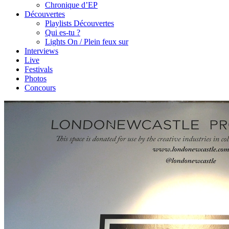
Chronique d’EP
Découvertes
Playlists Découvertes
Qui es-tu ?
Lights On / Plein feux sur
Interviews
Live
Festivals
Photos
Concours