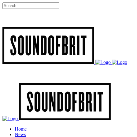
Home
News