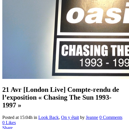
21 Avr
[London Live] Compte-rendu de
l’exposition « Chasing The Sun 1993-
1997 »
Posted at 15:04h
in
Look Back
,
On y était
by
Jeanne
0 Comments
0
Likes
Share