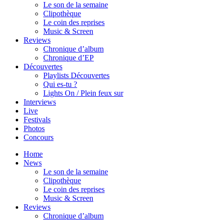
Le son de la semaine
Clipothèque
Le coin des reprises
Music & Screen
Reviews
Chronique d’album
Chronique d’EP
Découvertes
Playlists Découvertes
Qui es-tu ?
Lights On / Plein feux sur
Interviews
Live
Festivals
Photos
Concours
Home
News
Le son de la semaine
Clipothèque
Le coin des reprises
Music & Screen
Reviews
Chronique d’album