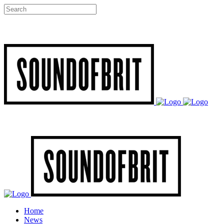
Home
News