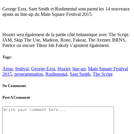
George Ezra, Sam Smith et Rudimental sont parmi les 14 nouveaux
ajouts au line-up du Main Square Festival 2015.
Hozier sera également de la partie côté britannique avec The Script.
IAM, Skip The Use, Madeon, Rone, Fakear, The Avener, BRNS,
Patrice ou encore Tiken Jah Fakoly s’ajoutent également.
Tags:
Arras
,
festival
,
George Ezra
,
Hozier
,
line-up
,
Main Square Festival
2015
,
programmation
,
Rudimental
,
Sam Smith
,
The Script
No Comments
Post A Comment